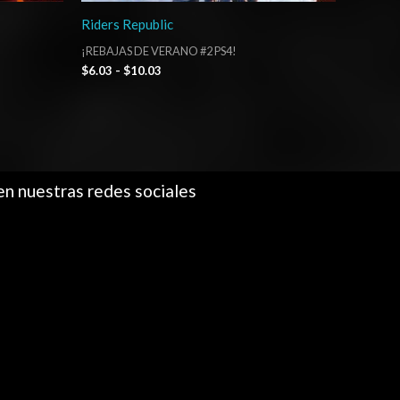
Riders Republic
¡REBAJAS DE VERANO #2 PS4!
$
6.03
-
$
10.03
en nuestras redes sociales