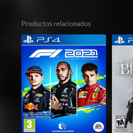
Productos relacionados
Rango
de
precios:
desde
$27.03
hasta
$42.03