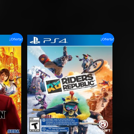
Rango
¡Oferta!
¡Oferta!
de
precios:
desde
$6.03
hasta
$10.03