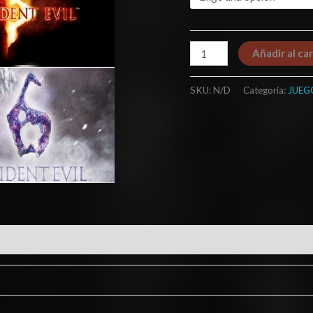
Añadir al car
SKU:
N/D
Categoría:
JUEG