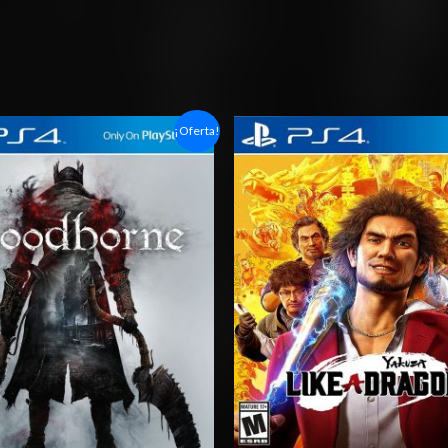
Rango
Rango
¡Oferta!
de
de
precios:
precios:
desde
desde
$6.03
$6.03
hasta
hasta
$10.03
$10.03