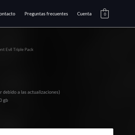
ontacto
Preguntas frecuentes
Cuenta
0
nt Evil Triple Pack
ango
e
ecios:
esde
r debido a las actualizaciones)
24.03
0 gb
asta
35.03