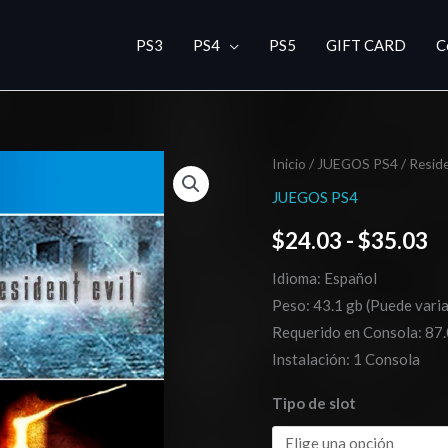
PS3
PS4
PS5
GIFT CARD
C
Resident
Inicio
/
JUEGOS PS4
/ Reside
R
Evil
JUEGOS PS4
d
Triple
$
24.03
-
$
35.03
Pack
pr
cantidad
Idioma: Español
d
Peso: 43.1 gb (Puede varia
$
Requerido en Consola: 87.
Instalación: 1 Consola
h
Tipo de slot
$