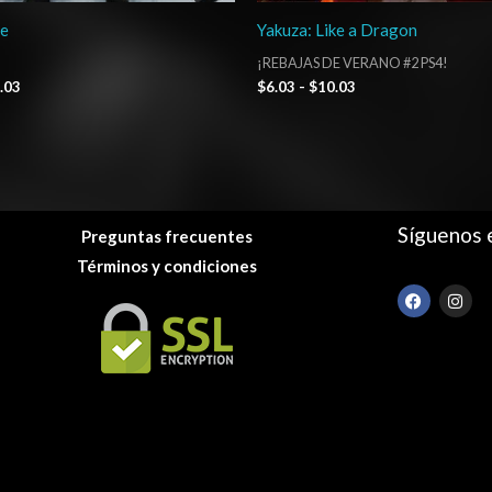
ne
Yakuza: Like a Dragon
¡REBAJAS DE VERANO #2 PS4!
.03
$
6.03
-
$
10.03
Síguenos 
Preguntas frecuentes
Términos y condiciones
F
I
a
n
c
s
e
t
b
a
o
g
o
r
k
a
m