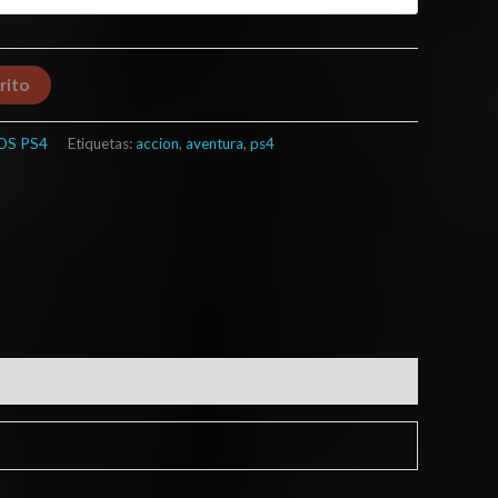
rito
OS PS4
Etiquetas:
accion
,
aventura
,
ps4