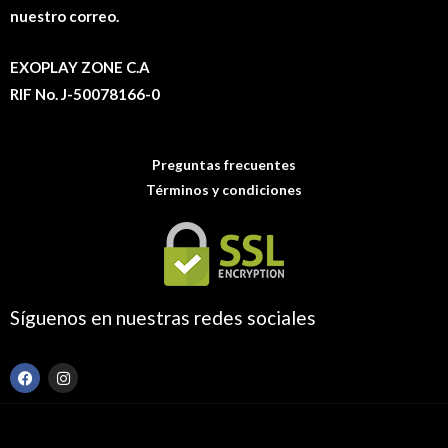
nuestro correo.
EXOPLAY ZONE C.A
RIF No. J-50078166-0
Preguntas frecuentes
Términos y condiciones
Síguenos en nuestras redes sociales
F
I
a
n
c
s
e
t
b
a
o
g