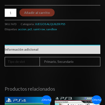
Añadir al carrito
SKU:
N/D
Categoría:
JUEGOS ALQUILER PS5
Etiquetas:
accion
,
ps5
,
saint row
,
sandbox
Información adicional
Tipo de slot
Primario, Secundario
Productos relacionados
Rango
El
El
¡Oferta!
¡Oferta!
de
precio
precio