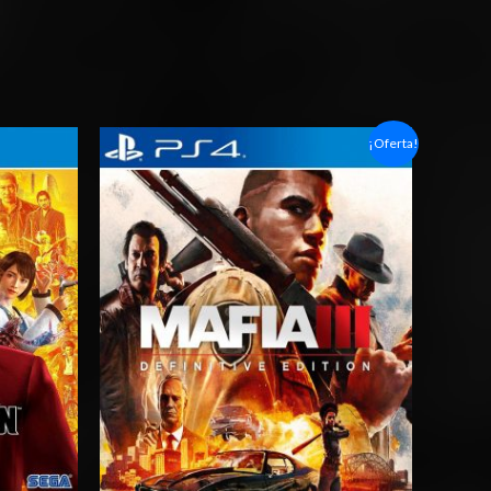
Rango
¡Oferta!
de
precios:
desde
$6.03
hasta
$10.03