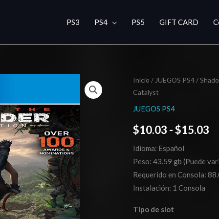
PS3
PS4
PS5
GIFT CARD
C
Shadow
Inicio
/
JUEGOS PS4
/ Shado
R
Catalyst
of
d
The
JUEGOS PS4
Tomb
pr
$
10.03
-
$
15.03
Raider
d
Definitive
Idioma: Español
Edition
$
Peso: 43.59 gb (Puede vari
+
Requerido en Consola: 88.
h
Mirror
Instalación: 1 Consola
Edge
$
Tipo de slot
Catalyst