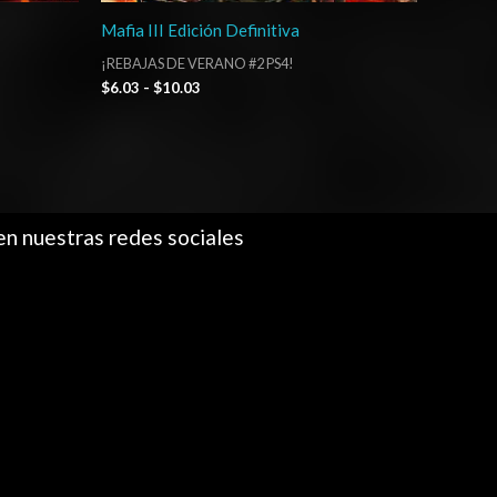
Mafia III Edición Definitiva
¡REBAJAS DE VERANO #2 PS4!
$
6.03
-
$
10.03
en nuestras redes sociales