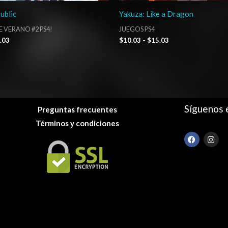
ublic
Yakuza: Like a Dragon
E VERANO #2 PS4!
JUEGOS PS4
.03
$
10.03
-
$
15.03
Síguenos 
Preguntas frecuentes
Términos y condiciones
F
I
a
n
c
s
e
t
b
a
o
g
o
r
k
a
m