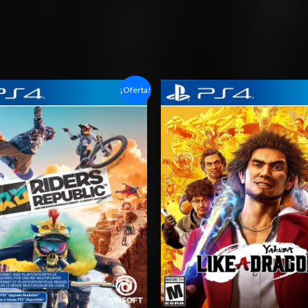
Rango
Rango
¡Oferta!
de
de
precios:
precios:
desde
desde
$6.03
$10.03
hasta
hasta
$10.03
$15.03