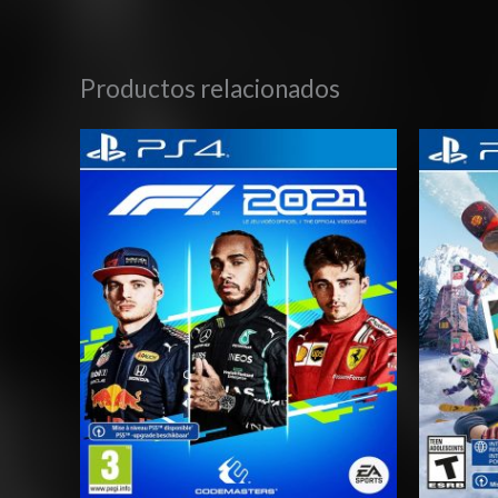
Productos relacionados
Rango
de
precios:
desde
$27.03
hasta
$42.03