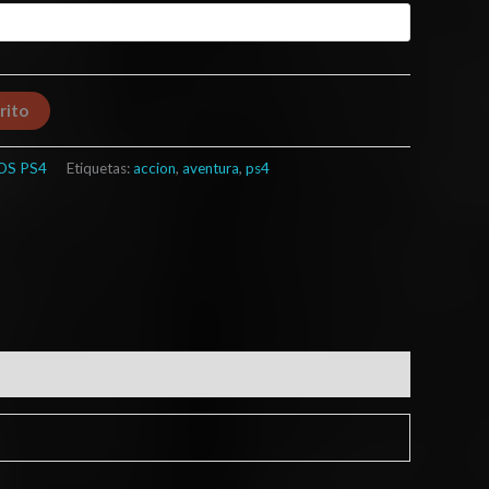
rito
OS PS4
Etiquetas:
accion
,
aventura
,
ps4