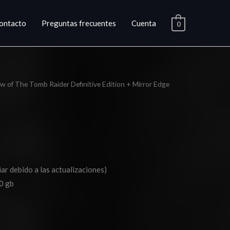
ontacto
Preguntas frecuentes
Cuenta
0
w of The Tomb Raider Definitive Edition + Mirror Edge
ango
e
ecios:
esde
10.03
ar debido a las actualizaciones)
0 gb
asta
15.03