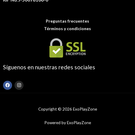
Preguntas frecuentes
Términos y condiciones
Síguenos en nuestras redes sociales
F
I
a
n
c
s
e
t
b
a
o
g
Copyright © 2026 ExoPlayZone
o
r
k
a
m
Powered by ExoPlayZone