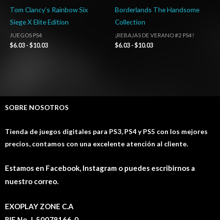
Tom Clancy’s Rainbow Six
Borderlands The Handsome
Siege X Elite Edition
Collection
JUEGOS PS4
¡REBAJAS DE VERANO #2 PS4!
$
6.03
-
$
10.03
$
6.03
-
$
10.03
SOBRE NOSOTROS
Tienda de juegos digitales para PS3, PS4 y PS5 con los mejores
precios, contamos con una excelente atención al cliente.
Estamos en Facebook, Instagram o puedes escribirnos a
nuestro correo.
EXOPLAY ZONE C.A
RIF No. J-50078166-0