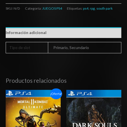
SKU:
N/D
Categoría:
JUEGOS PS4
Etiquetas:
ps4
,
rpg
,
south park
Información adicional
Tipo de slot
Primario, Secundario
Productos relacionados
Rango
Rango
¡Oferta!
de
de
precios:
precios:
desde
desde
$6.03
$20.03
hasta
hasta
$10.03
$29.03