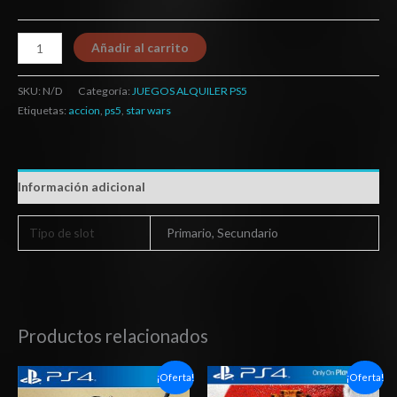
Añadir al carrito
SKU:
N/D
Categoría:
JUEGOS ALQUILER PS5
Etiquetas:
accion
,
ps5
,
star wars
Información adicional
Tipo de slot
Primario, Secundario
Productos relacionados
Rango
Rango
¡Oferta!
¡Oferta!
de
de