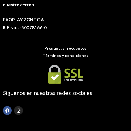
nuestro correo.
EXOPLAY ZONE C.A
RIF No. J-50078166-0
Preguntas frecuentes
Términos y condiciones
Síguenos en nuestras redes sociales
F
I
a
n
c
s
e
t
b
a
o
g