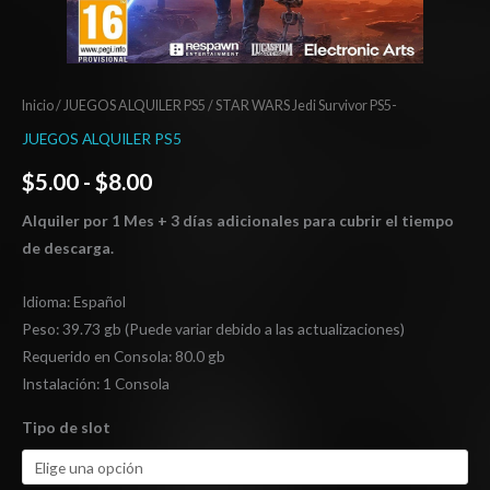
Inicio
/
JUEGOS ALQUILER PS5
/ STAR WARS Jedi Survivor PS5-
JUEGOS ALQUILER PS5
$
5.00
-
$
8.00
Alquiler por 1 Mes + 3 días adicionales para cubrir el tiempo
de descarga.
Idioma: Español
Peso: 39.73 gb (Puede variar debido a las actualizaciones)
Requerido en Consola: 80.0 gb
Instalación: 1 Consola
Tipo de slot