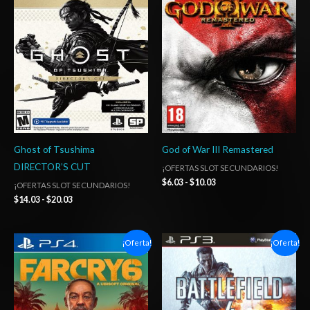
precios:
precios:
desde
desde
$14.03
$6.03
hasta
hasta
$20.03
$10.03
Ghost of Tsushima
God of War III Remastered
DIRECTOR’S CUT
¡OFERTAS SLOT SECUNDARIOS!
$
6.03
-
$
10.03
¡OFERTAS SLOT SECUNDARIOS!
$
14.03
-
$
20.03
Rango
El
El
¡Oferta!
¡Oferta!
de
precio
precio
precios:
original
actual
desde
era:
es:
$10.03
$7.00.
$4.03.
hasta
$17.03