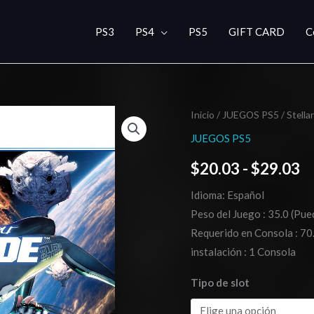
PS3
PS4
PS5
GIFT CARD
C
Stellar
Inicio
/
JUEGOS PS5
/ Stella
R
Blade
JUEGOS PS5
d
PS5
$
20.03
-
$
29.03
cantidad
pr
Idioma: Español
d
Peso del Juego : 35.0 (Pue
$
Requerido en Consola : 70
instalación : 1 Consola
h
Tipo de slot
$