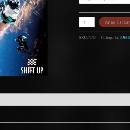
Añadir al car
SKU:
N/D
Categoría:
JUEG