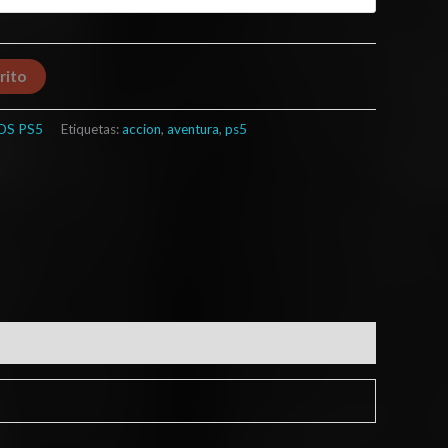
rito
OS PS5
Etiquetas:
accion
,
aventura
,
ps5