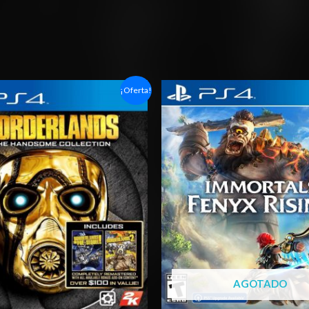
Rango
Rango
¡Oferta!
de
de
precios:
precios:
desde
desde
$6.03
$5.00
hasta
hasta
$10.03
$7.00
AGOTADO