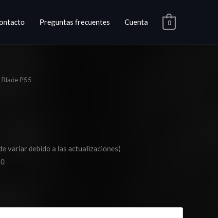
ontacto
Preguntas frecuentes
Cuenta
0
r Blade PS5
ango
e
ecios:
esde
de variar debido a las actualizaciones)
20.03
.0
asta
29.03