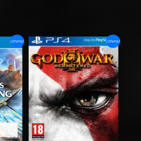
Rango
¡Oferta!
¡Oferta!
de
precios:
desde
$6.03
hasta
$10.03