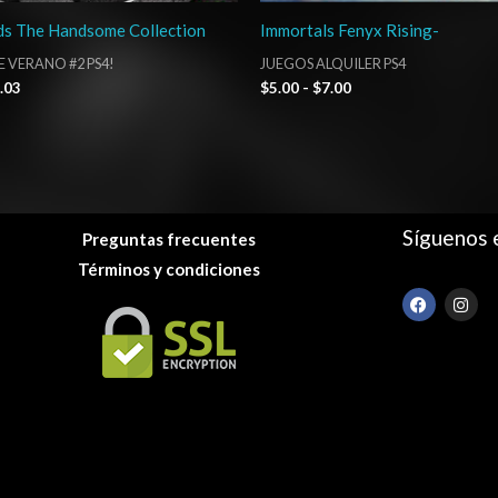
ds The Handsome Collection
Immortals Fenyx Rising-
E VERANO #2 PS4!
JUEGOS ALQUILER PS4
.03
$
5.00
-
$
7.00
Síguenos 
Preguntas frecuentes
Términos y condiciones
F
I
a
n
c
s
e
t
b
a
o
g
o
r
k
a
m