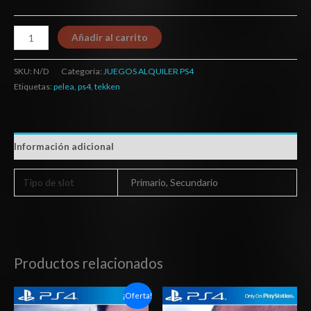
Añadir al carrito
SKU:
N/D
Categoría:
JUEGOS ALQUILER PS4
Etiquetas:
pelea
,
ps4
,
tekken
Información adicional
Tipo de slot
Primario, Secundario
Productos relacionados
Rango
Rango
¡Oferta!
de
de