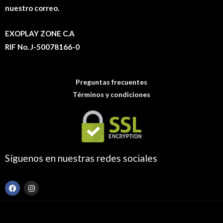
nuestro correo.
EXOPLAY ZONE C.A
RIF No. J-50078166-0
Preguntas frecuentes
Términos y condiciones
Síguenos en nuestras redes sociales
F
I
a
n
c
s
e
t
b
a
o
g