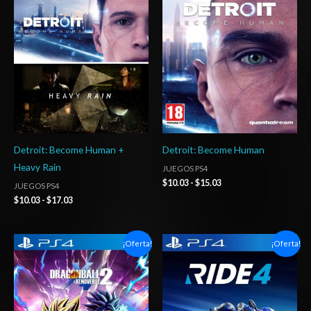
precios:
precios:
desde
desde
$10.03
$10.03
hasta
hasta
$17.03
$15.03
Detroit: Become Human +
Detroit: Become Human
Heavy Rain
JUEGOS PS4
$
10.03
-
$
15.03
JUEGOS PS4
$
10.03
-
$
17.03
Rango
Rango
¡Oferta!
¡Oferta!
de
de
precios:
precios:
desde
desde
$6.03
$4.00
hasta
hasta
$10.03
$7.00