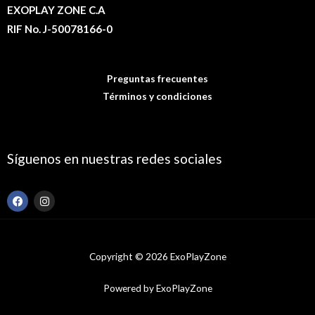
EXOPLAY ZONE C.A
RIF No. J-50078166-0
Preguntas frecuentes
Términos y condiciones
Síguenos en nuestras redes sociales
F
I
a
n
c
s
e
t
b
a
o
g
Copyright © 2026 ExoPlayZone
o
r
k
a
m
Powered by ExoPlayZone