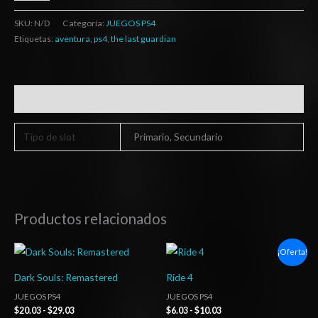
SKU:
N/D
Categoría:
JUEGOS PS4
Etiquetas:
aventura
,
ps4
,
the last guardian
Información adicional
Tipo de slot
Primario, Secundario
Productos relacionados
Rango
Rango
¡Oferta!
de
de
precios:
precios:
Dark Souls: Remastered
Ride 4
desde
desde
$20.03
$6.03
JUEGOS PS4
JUEGOS PS4
hasta
hasta
$
20.03
-
$
29.03
$
6.03
-
$
10.03
$29.03
$10.03