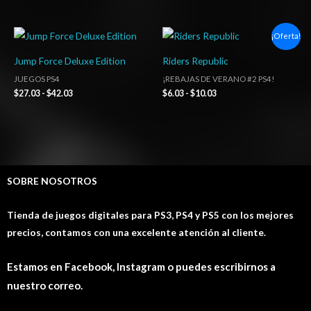
Rango
Rango
¡Oferta!
de
de
precios:
precios:
Jump Force Deluxe Edition
Riders Republic
desde
desde
$27.03
$6.03
JUEGOS PS4
¡REBAJAS DE VERANO #2 PS4!
hasta
hasta
$
27.03
-
$
42.03
$
6.03
-
$
10.03
$42.03
$10.03
SOBRE NOSOTROS
Tienda de juegos digitales para PS3, PS4 y PS5 con los mejores
precios, contamos con una excelente atención al cliente.
Estamos en Facebook, Instagram o puedes escribirnos a
nuestro correo.