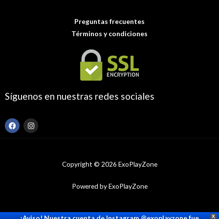
Preguntas frecuentes
Términos y condiciones
Síguenos en nuestras redes sociales
F
I
a
n
c
s
e
t
b
a
o
g
Copyright © 2026 ExoPlayZone
o
r
k
a
m
Powered by ExoPlayZone
¡Aviso! Nuestra cuenta de Instagram @exoplayzone fue
X