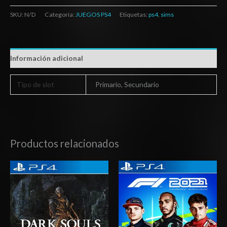
SKU:
N/D
Categoría:
JUEGOS PS4
Etiquetas:
ps4
,
sims
Información adicional
Tipo de slot
Primario, Secundario
Productos relacionados
Rango
Rango
de
de
precios:
precios:
desde
desde
$20.03
$27.03
hasta
hasta
$29.03
$42.03