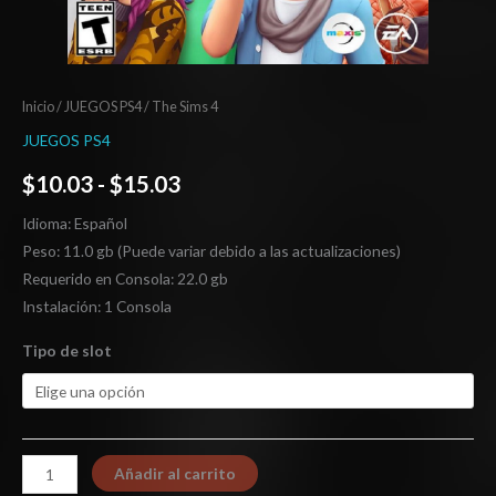
Inicio
/
JUEGOS PS4
/ The Sims 4
JUEGOS PS4
$
10.03
-
$
15.03
Idioma: Español
Peso: 11.0 gb (Puede variar debido a las actualizaciones)
Requerido en Consola: 22.0 gb
Instalación: 1 Consola
Tipo de slot
Añadir al carrito