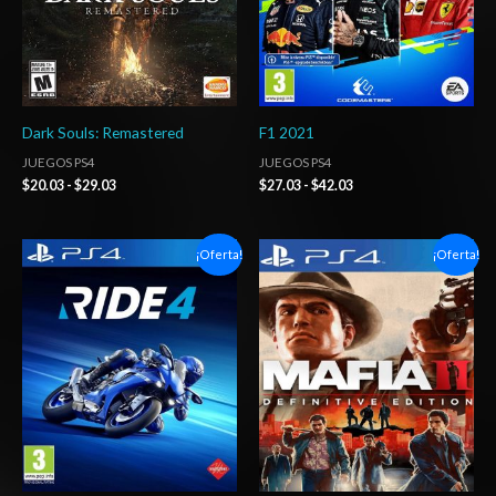
Dark Souls: Remastered
F1 2021
JUEGOS PS4
JUEGOS PS4
$
20.03
-
$
29.03
$
27.03
-
$
42.03
Rango
Rango
¡Oferta!
¡Oferta!
de
de
precios:
precios:
desde
desde
$6.03
$6.03
hasta
hasta
$10.03
$10.03