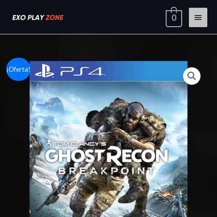
Ir
Menú
0
al
contenido
princi
Tom
Rango
¡Oferta!
Clancy's
de
Ghost
Recon
precios:
Breakpoint
desde
cantidad
$6.03
hasta
$10.03