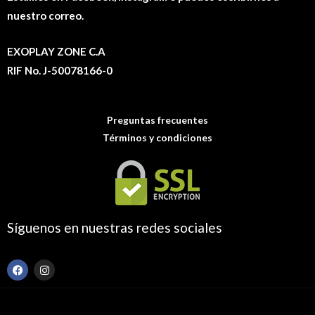
nuestro correo.
EXOPLAY ZONE C.A
RIF No. J-50078166-0
Preguntas frecuentes
Términos y condiciones
Síguenos en nuestras redes sociales
F
I
a
n
c
s
e
t
b
a