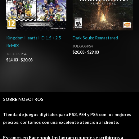
Kingdom Hearts HD 1.5 +2.5
Dark Souls: Remastered
ReMIX
JUEGOS PS4
$
20.03
-
$
29.03
JUEGOS PS4
$
14.03
-
$
20.03
SOBRE NOSOTROS
Tienda de juegos digitales para PS3, PS4 y PS5 con los mejores
precios, contamos con una excelente atención al cliente.
Estamos en Facebook, Instagram o puedes escribirnos a