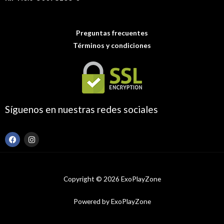
Preguntas frecuentes
Términos y condiciones
Síguenos en nuestras redes sociales
F
I
a
n
c
s
e
t
b
a
o
g
Copyright © 2026 ExoPlayZone
o
r
k
a
m
Powered by ExoPlayZone