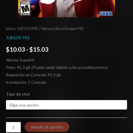
Inicio
/
JUEGOS PS5
/ Yakuza: Like a Dragon PS5
JUEGOS PS5
$
10.03
-
$
15.03
Idioma: Español
Peso: 45.3 gb (Puede variar debido a las actualizaciones)
Requerido en Consola: 91.0 gb
Instalación: 1 Consola
Tipo de slot
Añadir al carrito