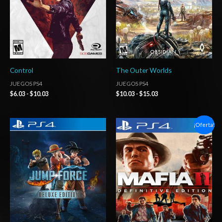
Control
The Outer Worlds
JUEGOS PS4
JUEGOS PS4
$
6.03
-
$
10.03
$
10.03
-
$
15.03
Rango
Rango
¡Oferta!
de
de
precios:
precios:
desde
desde
$27.03
$6.03
hasta
hasta
$42.03
$10.03