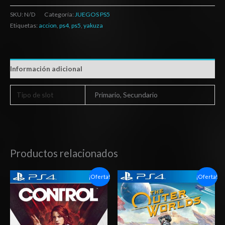
SKU:
N/D
Categoría:
JUEGOS PS5
Etiquetas:
accion
,
ps4
,
ps5
,
yakuza
Información adicional
Tipo de slot
Primario, Secundario
Productos relacionados
Rango
Rango
¡Oferta!
¡Oferta!
de
de
precios:
precios:
desde
desde
$6.03
$10.03
hasta
hasta
$10.03
$15.03