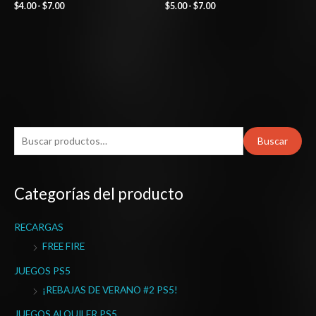
$
4.00
-
$
7.00
$
5.00
-
$
7.00
B
Buscar
u
s
Categorías del producto
c
a
RECARGAS
r
FREE FIRE
p
o
JUEGOS PS5
r
¡REBAJAS DE VERANO #2 PS5!
:
JUEGOS ALQUILER PS5