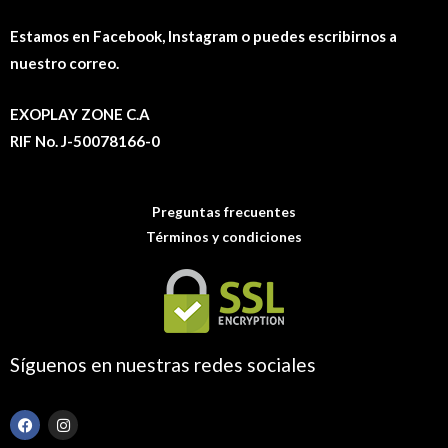
Estamos en Facebook, Instagram o puedes escribirnos a
nuestro correo.
EXOPLAY ZONE C.A
RIF No. J-50078166-0
Preguntas frecuentes
Términos y condiciones
Síguenos en nuestras redes sociales
F
I
a
n
c
s