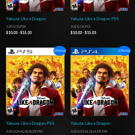
Yakuza: Like a Dragon
Yakuza: Like a Dragon PS5
JUEGOS PS4
JUEGOS PS5
$
10.03
-
$
15.03
$
10.03
-
$
15.03
Rango
Rango
¡Oferta!
¡Oferta!
de
de
precios:
precios:
desde
desde
$4.00
$5.00
hasta
hasta
$7.00
$7.00
Yakuza: Like a Dragon PS5-
Yakuza: Like a Dragon-
JUEGOS ALQUILER PS5
JUEGOS ALQUILER PS4