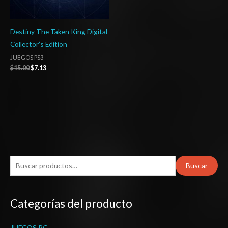
Destiny The Taken King Digital
Collector’s Edition
JUEGOS PS3
$
15.00
$
7.13
B
Buscar
u
s
Categorías del producto
c
a
JUEGOS PC