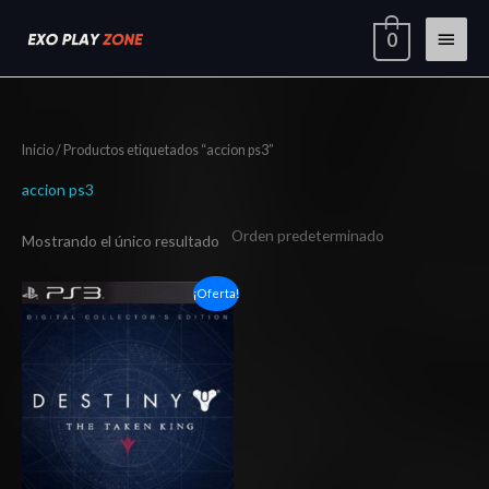
Ir
Menú
0
al
contenido
princi
Inicio
/ Productos etiquetados “accion ps3”
accion ps3
Mostrando el único resultado
El
El
¡Oferta!
precio
precio
original
actual
era:
es:
$15.00.
$7.13.