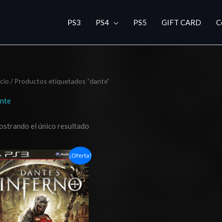
PS3
PS4
PS5
GIFT CARD
C
icio
/ Productos etiquetados “dante”
nte
strando el único resultado
El
El
¡Oferta!
precio
precio
original
actual
era:
es:
$9.13.
$4.17.