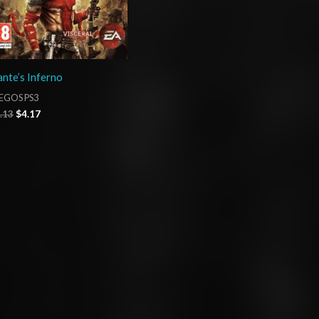
nte’s Inferno
EGOS PS3
.13
$
4.17