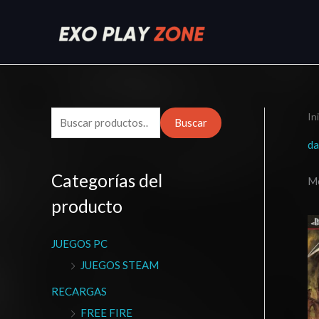
Ir
al
contenido
In
B
Buscar
u
da
s
Categorías del
Mo
c
producto
a
r
JUEGOS PC
p
JUEGOS STEAM
o
r
RECARGAS
:
FREE FIRE