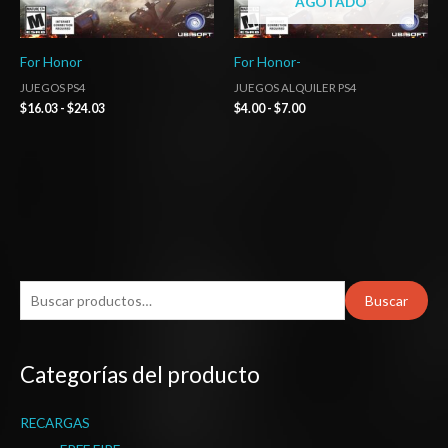
AGOTADO
For Honor
For Honor-
JUEGOS PS4
JUEGOS ALQUILER PS4
$
16.03
-
$
24.03
$
4.00
-
$
7.00
B
Buscar
u
s
Categorías del producto
c
a
RECARGAS
r