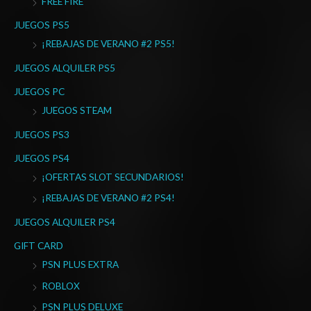
FREE FIRE
p
o
JUEGOS PS5
r
¡REBAJAS DE VERANO #2 PS5!
:
JUEGOS ALQUILER PS5
JUEGOS PC
JUEGOS STEAM
JUEGOS PS3
JUEGOS PS4
¡OFERTAS SLOT SECUNDARIOS!
¡REBAJAS DE VERANO #2 PS4!
JUEGOS ALQUILER PS4
GIFT CARD
PSN PLUS EXTRA
ROBLOX
PSN PLUS DELUXE