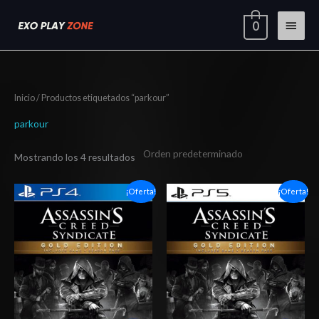
Ir
Menú
0
al
contenido
princi
Inicio
/ Productos etiquetados “parkour”
parkour
Mostrando los 4 resultados
Rango
Rango
¡Oferta!
¡Oferta!
de
de
precios:
precios:
desde
desde
$10.03
$10.03
hasta
hasta
$17.03
$17.03