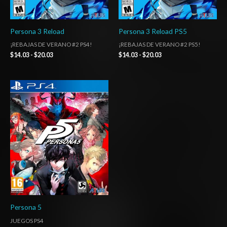
Persona 3 Reload
Persona 3 Reload PS5
¡REBAJAS DE VERANO #2 PS4!
¡REBAJAS DE VERANO #2 PS5!
$
14.03
-
$
20.03
$
14.03
-
$
20.03
Rango
de
precios:
desde
$10.03
hasta
$15.03
Persona 5
JUEGOS PS4