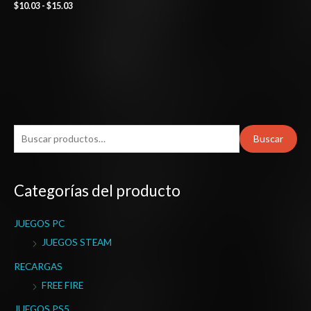
$
10.03
-
$
15.03
B
Buscar
u
s
Categorías del producto
c
a
JUEGOS PC
r
JUEGOS STEAM
p
o
RECARGAS
r
FREE FIRE
:
JUEGOS PS5