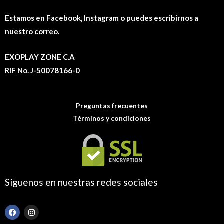
Estamos en Facebook, Instagram o puedes escribirnos a
nuestro correo.
EXOPLAY ZONE C.A
RIF No. J-50078166-0
Preguntas frecuentes
Términos y condiciones
Síguenos en nuestras redes sociales
F
I
a
n
c
s