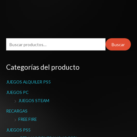
B
Buscar
u
s
Categorías del producto
c
a
JUEGOS ALQUILER PS5
r
p
JUEGOS PC
o
JUEGOS STEAM
r
RECARGAS
:
FREE FIRE
JUEGOS PS5