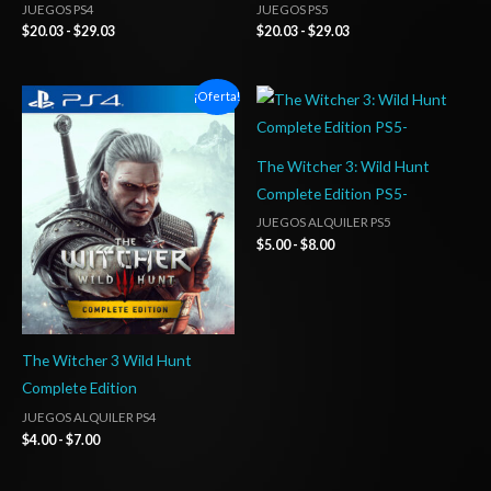
JUEGOS PS4
JUEGOS PS5
$
20.03
-
$
29.03
$
20.03
-
$
29.03
Rango
Rango
¡Oferta!
de
de
precios:
precios:
desde
desde
$4.00
$5.00
The Witcher 3: Wild Hunt
hasta
hasta
Complete Edition PS5-
$7.00
$8.00
JUEGOS ALQUILER PS5
$
5.00
-
$
8.00
The Witcher 3 Wild Hunt
Complete Edition
JUEGOS ALQUILER PS4
$
4.00
-
$
7.00