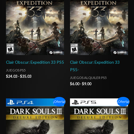
desde
desde
$24.03
$6.00
hasta
hasta
$35.03
$9.00
Clair Obscur: Expedition 33 PS5
Clair Obscur: Expedition 33
PS5-
JUEGOS PS5
$
24.03
-
$
35.03
JUEGOS ALQUILER PS5
$
6.00
-
$
9.00
Rango
Rango
¡Oferta!
¡Oferta!
de
de
precios:
precios:
desde
desde
$24.03
$24.03
hasta
hasta
$34.03
$34.03