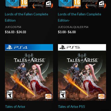
Lords of the Fallen Complete
Lords of the Fallen Complete
Edition
Edition-
JUEGOS PS4
JUEGOS ALQUILER PS4
$
16.03
-
$
24.03
$
3.00
-
$
6.00
Rango
Rango
de
de
precios:
precios:
desde
desde
$20.03
$20.03
hasta
hasta
$29.03
$29.03
Tales of Arise
Tales of Arise PS5