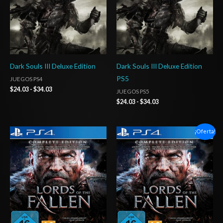
Dark Souls III Deluxe Edition
Dark Souls III Deluxe Edition
PS5
JUEGOS PS4
$
24.03
-
$
34.03
JUEGOS PS5
$
24.03
-
$
34.03
Rango
Rango
¡Oferta!
de
de
precios:
precios:
desde
desde
$16.03
$3.00
hasta
hasta
$24.03
$6.00