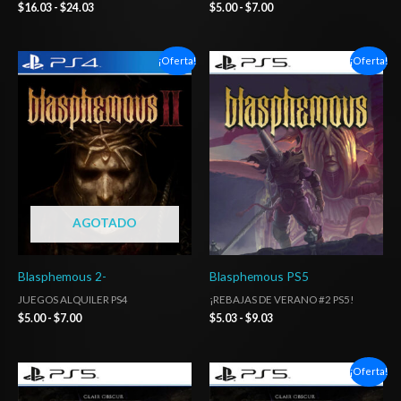
$
16.03
-
$
24.03
$
5.00
-
$
7.00
Rango
Rango
¡Oferta!
¡Oferta!
de
de
precios:
precios:
desde
desde
$5.00
$5.03
hasta
hasta
$7.00
$9.03
AGOTADO
Blasphemous 2-
Blasphemous PS5
JUEGOS ALQUILER PS4
¡REBAJAS DE VERANO #2 PS5!
$
5.00
-
$
7.00
$
5.03
-
$
9.03
Rango
Rango
¡Oferta!
de
de
precios:
precios: