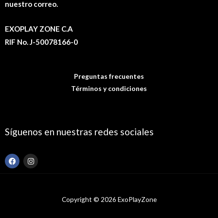
nuestro correo.
EXOPLAY ZONE C.A
RIF No. J-50078166-0
Preguntas frecuentes
Términos y condiciones
Síguenos en nuestras redes sociales
F
I
a
n
c
s
e
t
b
a
o
g
Copyright © 2026 ExoPlayZone
o
r
k
a
m