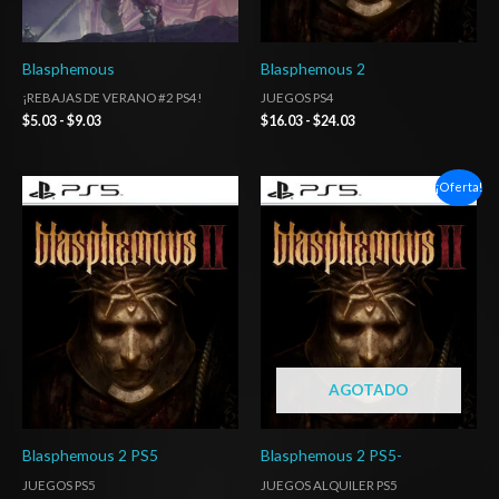
Blasphemous
Blasphemous 2
¡REBAJAS DE VERANO #2 PS4!
JUEGOS PS4
$
5.03
-
$
9.03
$
16.03
-
$
24.03
Rango
Rango
¡Oferta!
de
de
precios:
precios:
desde
desde
$16.03
$5.00
hasta
hasta
$24.03
$7.00
AGOTADO
Blasphemous 2 PS5
Blasphemous 2 PS5-
JUEGOS PS5
JUEGOS ALQUILER PS5