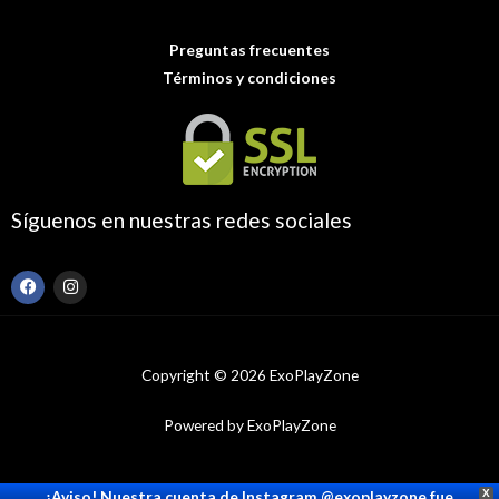
Preguntas frecuentes
Términos y condiciones
Síguenos en nuestras redes sociales
F
I
a
n
c
s
e
t
b
a
o
g
Copyright © 2026 ExoPlayZone
o
r
k
a
m
Powered by ExoPlayZone
¡Aviso! Nuestra cuenta de Instagram @exoplayzone fue
X