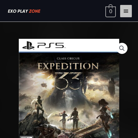
Ir
Menú
0
al
contenido
princi
Clair
Rango
Obscur:
de
Expedition
33
precios:
PS5
desde
cantidad
$24.03
hasta
$35.03