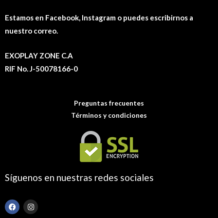
Estamos en Facebook, Instagram o puedes escribirnos a
nuestro correo.
EXOPLAY ZONE C.A
RIF No. J-50078166-0
Preguntas frecuentes
Términos y condiciones
Síguenos en nuestras redes sociales
F
I
a
n
c
s