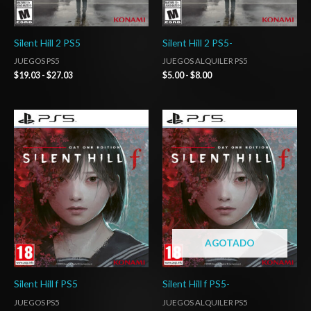
Silent Hill 2 PS5
Silent Hill 2 PS5-
JUEGOS PS5
JUEGOS ALQUILER PS5
$
19.03
-
$
27.03
$
5.00
-
$
8.00
Rango
Rango
de
de
precios:
precios:
desde
desde
$34.03
$7.00
hasta
hasta
$49.03
$10.00
AGOTADO
Silent Hill f PS5
Silent Hill f PS5-
JUEGOS PS5
JUEGOS ALQUILER PS5