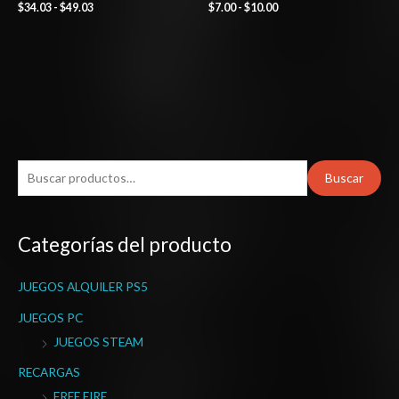
$
34.03
-
$
49.03
$
7.00
-
$
10.00
B
Buscar
u
s
Categorías del producto
c
a
JUEGOS ALQUILER PS5
r
p
JUEGOS PC
o
JUEGOS STEAM
r
RECARGAS
:
FREE FIRE