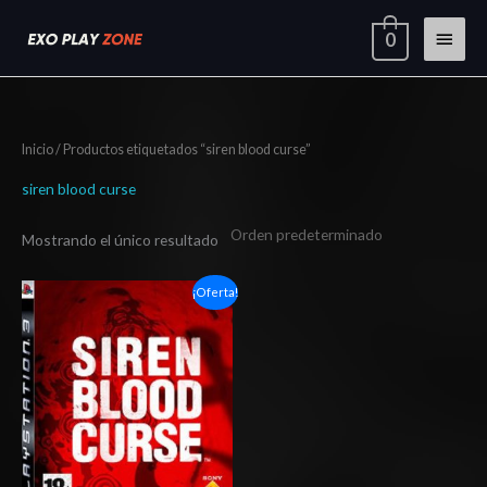
Ir
Menú
0
al
contenido
princi
Inicio
/ Productos etiquetados “siren blood curse”
siren blood curse
Mostrando el único resultado
El
El
¡Oferta!
precio
precio
original
actual
era:
es:
$7.13.
$4.98.