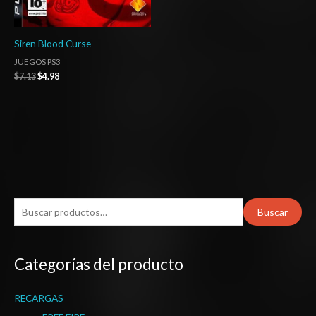
Siren Blood Curse
JUEGOS PS3
$
7.13
$
4.98
B
Buscar
u
s
Categorías del producto
c
a
RECARGAS
r