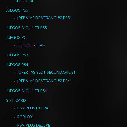
FREE FIRE
p
o
JUEGOS PS5
r
¡REBAJAS DE VERANO #2 PS5!
:
JUEGOS ALQUILER PS5
JUEGOS PC
JUEGOS STEAM
JUEGOS PS3
JUEGOS PS4
¡OFERTAS SLOT SECUNDARIOS!
¡REBAJAS DE VERANO #2 PS4!
JUEGOS ALQUILER PS4
GIFT CARD
PSN PLUS EXTRA
ROBLOX
PSN PLUS DELUXE