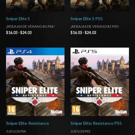
Sniper Elite 5
Sniper Elite 5 PS5
¡REBAJAS DE VERANO #2 PS4!
¡REBAJAS DE VERANO #2 PS5!
$
16.03
-
$
24.03
$
16.03
-
$
24.03
Rango
Rango
de
de
precios:
precios:
desde
desde
$27.03
$27.03
hasta
hasta
$42.03
$42.03
Sniper Elite: Resistance
Sniper Elite: Resistance PS5
JUEGOS PS4
JUEGOS PS5