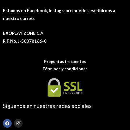
Estamos en Facebook, Instagram o puedes escribirnos a
nuestro correo.
EXOPLAY ZONE C.A
RIF No. J-50078166-0
Preguntas frecuentes
Términos y condiciones
Síguenos en nuestras redes sociales
F
I
a
n
c
s