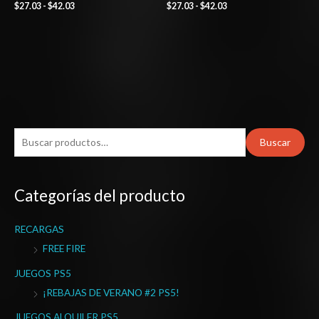
$
27.03
-
$
42.03
$
27.03
-
$
42.03
B
Buscar
u
s
Categorías del producto
c
a
RECARGAS
r
FREE FIRE
p
o
JUEGOS PS5
r
¡REBAJAS DE VERANO #2 PS5!
:
JUEGOS ALQUILER PS5