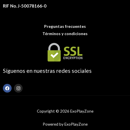
RIF No. J-50078166-0
Preguntas frecuentes
Términos y condiciones
Síguenos en nuestras redes sociales
F
I
a
n
c
s
e
t
b
a
o
g
Copyright © 2026 ExoPlayZone
o
r
k
a
m
Powered by ExoPlayZone