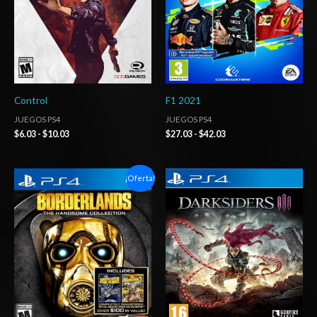
Control
F1 2021
JUEGOS PS4
JUEGOS PS4
$
6.03
-
$
10.03
$
27.03
-
$
42.03
Rango
Rango
¡Oferta!
de
de
precios:
precios:
desde
desde
$6.03
$20.03
hasta
hasta
$10.03
$29.03