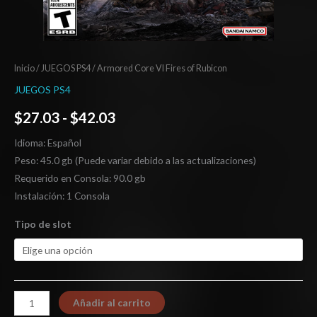
Inicio
/
JUEGOS PS4
/ Armored Core VI Fires of Rubicon
JUEGOS PS4
$
27.03
-
$
42.03
Idioma: Español
Peso: 45.0 gb (Puede variar debido a las actualizaciones)
Requerido en Consola: 90.0 gb
Instalación: 1 Consola
Tipo de slot
Añadir al carrito