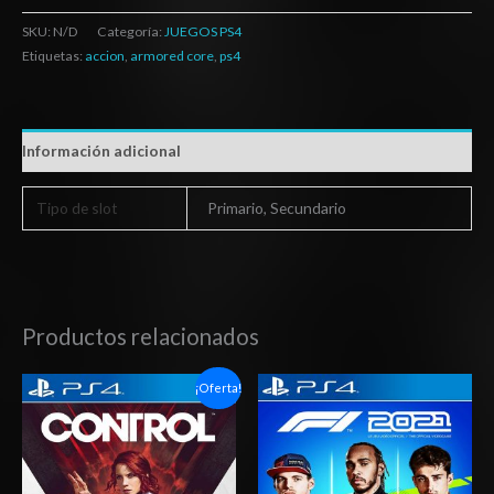
SKU:
N/D
Categoría:
JUEGOS PS4
Etiquetas:
accion
,
armored core
,
ps4
Información adicional
Tipo de slot
Primario, Secundario
Productos relacionados
Rango
Rango
¡Oferta!
de
de
precios:
precios:
desde
desde
$6.03
$27.03
hasta
hasta
$10.03
$42.03