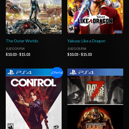
The Outer Worlds
Yakuza: Like a Dragon
JUEGOS PS4
JUEGOS PS4
$
10.03
-
$
15.03
$
10.03
-
$
15.03
Rango
Rango
¡Oferta!
de
de
precios:
precios:
desde
desde
$6.03
$15.03
hasta
hasta
$10.03
$24.03