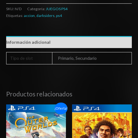
SKU:
N/D
Categoría:
JUEGOS PS4
Etiquetas:
accion
,
darksiders
,
ps4
Información adicional
Tipo de slot
Primario, Secundario
Productos relacionados
Rango
Rango
¡Oferta!
de
de
precios:
precios:
desde
desde
$10.03
$10.03
hasta
hasta
$15.03
$15.03