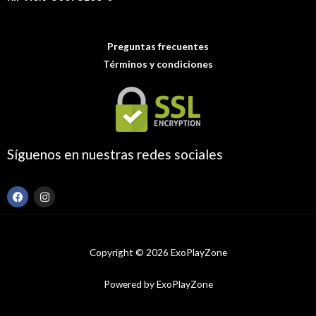
Preguntas frecuentes
Términos y condiciones
Síguenos en nuestras redes sociales
F
I
a
n
c
s
e
t
b
a
o
g
Copyright © 2026 ExoPlayZone
o
r
k
a
m
Powered by ExoPlayZone