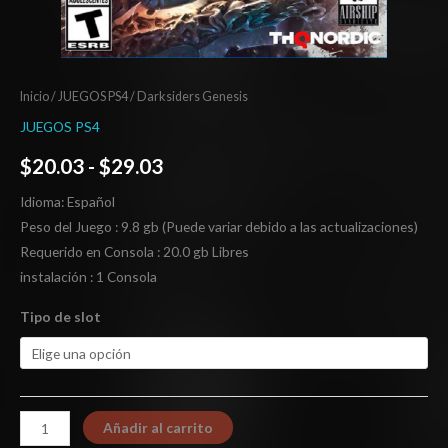
Inicio
/
JUEGOS PS4
/ Darksiders Genesis
JUEGOS PS4
$
20.03
-
$
29.03
Idioma: Español
Peso del Juego : 9.8 gb (Puede variar debido a las actualizaciones)
Requerido en Consola : 20.0 gb Libres
instalación : 1 Consola
Tipo de slot
Añadir al carrito