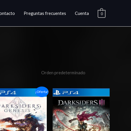
ontacto
Preguntas frecuentes
Cuenta
0
Rango
Rango
¡Oferta!
de
de
precios:
precios:
desde
desde
$5.00
$20.03
hasta
hasta
$7.00
$29.03