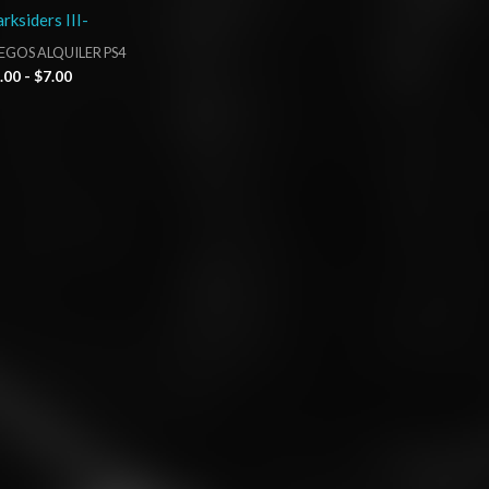
rksiders III-
EGOS ALQUILER PS4
.00
-
$
7.00