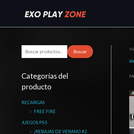
Ir
al
contenido
In
B
Buscar
u
da
s
Categorías del
Mo
c
producto
a
r
RECARGAS
p
FREE FIRE
o
r
JUEGOS PS5
:
¡REBAJAS DE VERANO #2