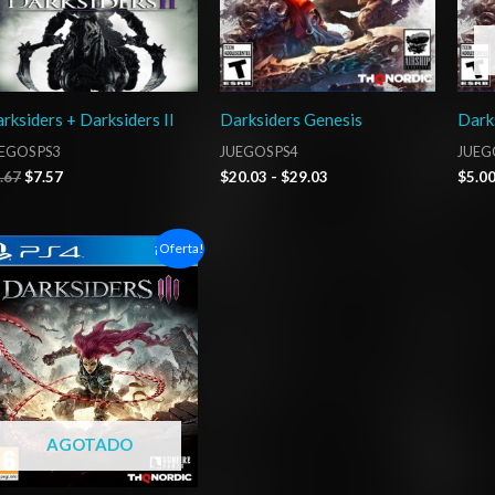
rksiders + Darksiders II
Darksiders Genesis
Dark
EGOS PS3
JUEGOS PS4
JUEGO
.67
$
7.57
$
20.03
-
$
29.03
$
5.0
Rango
¡Oferta!
de
precios:
desde
$5.00
hasta
$7.00
AGOTADO