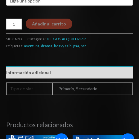
Añadir al carrito
SKU:
N/D
Categoría:
JUEGOS ALQUILER PS5
Etiquetas:
aventura
,
drama
,
heavy rain
,
ps4
,
ps5
Información adicional
Tipo de slot
Primario, Secundario
Productos relacionados
Rango
Rango