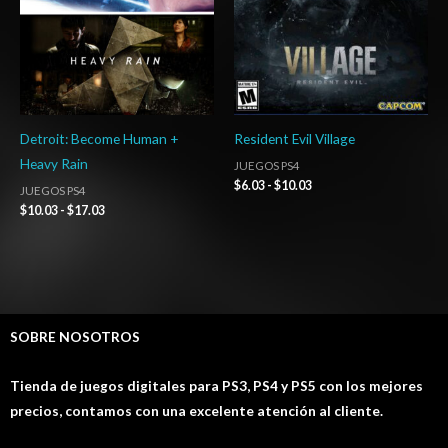
Detroit: Become Human +
Resident Evil Village
Heavy Rain
JUEGOS PS4
$
6.03
-
$
10.03
JUEGOS PS4
$
10.03
-
$
17.03
SOBRE NOSOTROS
Tienda de juegos digitales para PS3, PS4 y PS5 con los mejores
precios, contamos con una excelente atención al cliente.