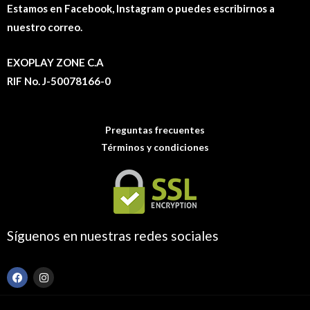
Estamos en Facebook, Instagram o puedes escribirnos a
nuestro correo.
EXOPLAY ZONE C.A
RIF No. J-50078166-0
Preguntas frecuentes
Términos y condiciones
Síguenos en nuestras redes sociales
F
I
a
n
c
s
e
t