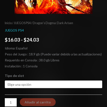
Inicio
/
JUEGOS PS4
/ Dragon’s Dogma: Dark Arisen
JUEGOS PS4
$
16.03
-
$
24.03
Idioma: Español
Peso del Juego : 18.9 gb (Puede variar debido a las actualizaciones)
Requerido en Consola : 38.0 gb Libres
instalación : 1 Consola
Tipo de slot
Añadir al carrito