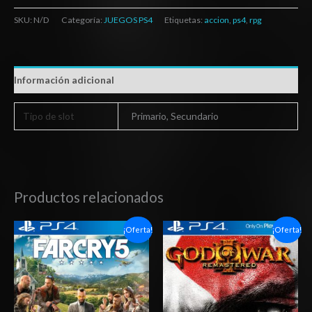
SKU:
N/D
Categoría:
JUEGOS PS4
Etiquetas:
accion
,
ps4
,
rpg
Información adicional
Tipo de slot
Primario, Secundario
Productos relacionados
Rango
Rango
¡Oferta!
¡Oferta!
de
de
precios:
precios:
desde
desde
$6.03
$6.03
hasta
hasta
$10.03
$10.03