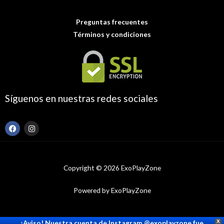
Preguntas frecuentes
Términos y condiciones
Síguenos en nuestras redes sociales
F
I
a
n
c
s
e
t
b
a
o
g
Copyright © 2026 ExoPlayZone
o
r
k
a
m
Powered by ExoPlayZone
¡Aviso! Nuestra cuenta de Instagram @exoplayzone fue
X