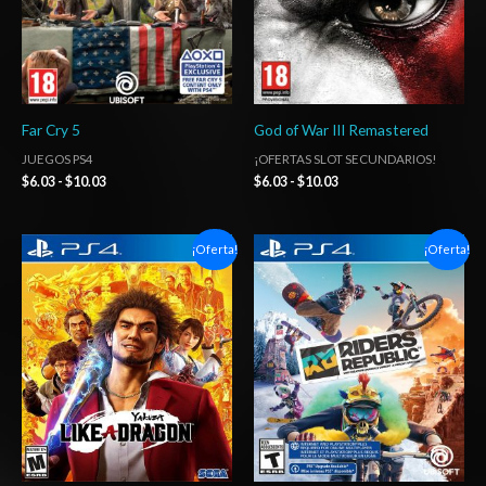
Far Cry 5
God of War III Remastered
JUEGOS PS4
¡OFERTAS SLOT SECUNDARIOS!
$
6.03
-
$
10.03
$
6.03
-
$
10.03
Rango
Rango
¡Oferta!
¡Oferta!
de
de
precios:
precios:
desde
desde
$6.03
$6.03
hasta
hasta
$10.03
$10.03