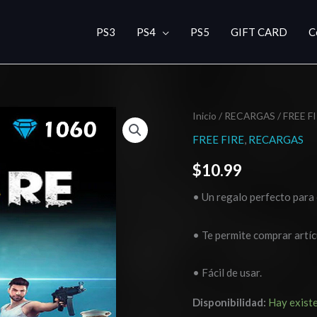
PS3
PS4
PS5
GIFT CARD
C
Free
Inicio
/
RECARGAS
/
FREE F
Fire
FREE FIRE
,
RECARGAS
Diamantes
$
10.99
1060
cantidad
• Un regalo perfecto para 
• Te permite comprar artícu
• Fácil de usar.
Disponibilidad:
Hay exist