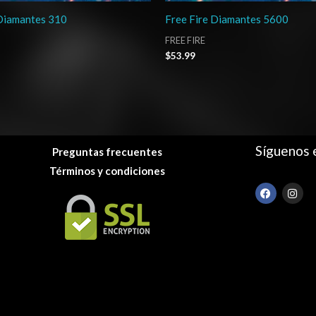
 Diamantes 310
Free Fire Diamantes 5600
FREE FIRE
$
53.99
Síguenos 
Preguntas frecuentes
Términos y condiciones
F
I
a
n
c
s
e
t
b
a
o
g
o
r
k
a
m