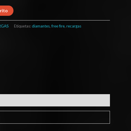
rito
RGAS
Etiquetas:
diamantes
,
free fire
,
recargas