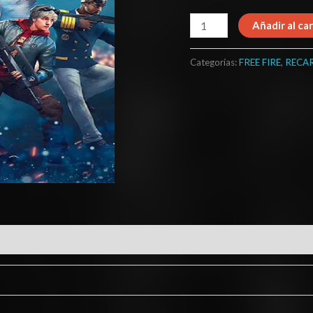
Añadir al car
Categorías:
FREE FIRE
,
RECA