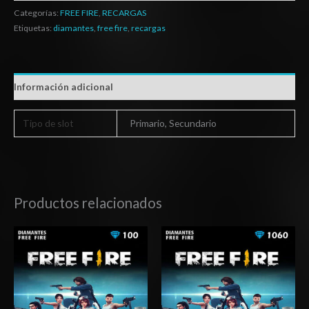
Categorías:
FREE FIRE
,
RECARGAS
Etiquetas:
diamantes
,
free fire
,
recargas
Información adicional
Tipo de slot
Primario, Secundario
Productos relacionados