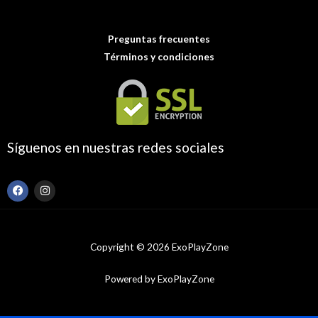
Preguntas frecuentes
Términos y condiciones
Síguenos en nuestras redes sociales
F
I
a
n
c
s
e
t
b
a
o
g
Copyright © 2026 ExoPlayZone
o
r
k
a
m
Powered by ExoPlayZone