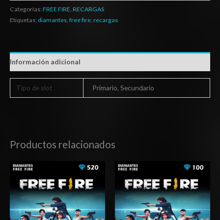
Categorías:
FREE FIRE
,
RECARGAS
Etiquetas:
diamantes
,
free fire
,
recargas
Información adicional
Tipo de slot
Primario, Secundario
Productos relacionados