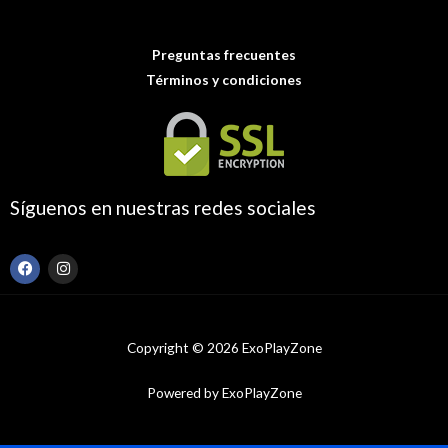
Preguntas frecuentes
Términos y condiciones
Síguenos en nuestras redes sociales
F
I
a
n
c
s
e
t
b
a
o
g
Copyright © 2026 ExoPlayZone
o
r
k
a
m
Powered by ExoPlayZone