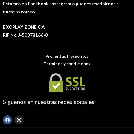
Estamos en Facebook, Instagram o puedes escribirnos a
nuestro correo.
EXOPLAY ZONE C.A
RIF No. J-50078166-0
Preguntas frecuentes
Términos y condiciones
Síguenos en nuestras redes sociales
F
I
a
n
c
s
e
t