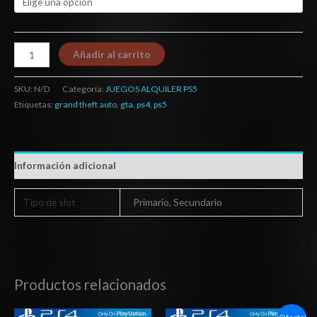
Añadir al carrito
SKU:
N/D
Categoría:
JUEGOS ALQUILER PS5
Etiquetas:
grand theft auto
,
gta
,
ps4
,
ps5
Información adicional
Tipo de slot
Primario, Secundario
Productos relacionados
Rango
Rango