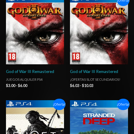
¡Oferta!
de
de
precios:
precios:
desde
desde
$3.00
$6.03
hasta
hasta
$6.00
$10.03
God of War III Remastered
God of War III Remastered
JUEGOS ALQUILER PS4
¡OFERTAS SLOT SECUNDARIOS!
$
3.00
-
$
6.00
$
6.03
-
$
10.03
Rango
Rango
¡Oferta!
¡Oferta!
de
de
precios:
precios:
desde
desde
$14.03
$6.03
hasta
hasta
$20.03
$10.03