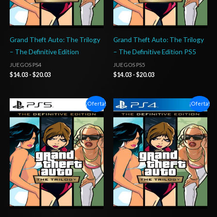
Grand Theft Auto: The Trilogy
Grand Theft Auto: The Trilogy
– The Definitive Edition
– The Definitive Edition PS5
JUEGOS PS4
JUEGOS PS5
$
14.03
-
$
20.03
$
14.03
-
$
20.03
Rango
Rango
¡Oferta!
¡Oferta!
de
de
precios:
precios:
desde
desde
$5.00
$5.00
hasta
hasta
$8.00
$8.00