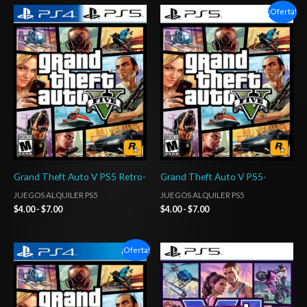
Rango
Rango
¡Oferta!
de
de
precios:
precios:
desde
desde
$4.00
$4.00
hasta
hasta
$7.00
$7.00
Grand Theft Auto V PS5 Retro-
Grand Theft Auto V PS5-
JUEGOS ALQUILER PS5
JUEGOS ALQUILER PS5
$
4.00
-
$
7.00
$
4.00
-
$
7.00
Rango
Rango
¡Oferta!
de
de
precios:
precios:
desde
desde
$3.00
$44.03
hasta
hasta