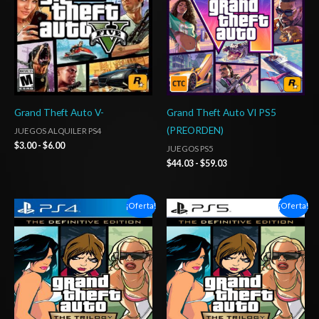
$6.00
$59.03
Grand Theft Auto V-
Grand Theft Auto VI PS5
(PREORDEN)
JUEGOS ALQUILER PS4
$
3.00
-
$
6.00
JUEGOS PS5
$
44.03
-
$
59.03
Rango
Rango
¡Oferta!
¡Oferta!
de
de
precios:
precios:
desde
desde
$14.03
$14.03
hasta
hasta
$20.03
$20.03