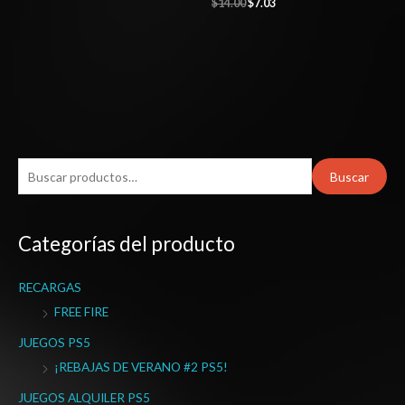
$
14.00
$
7.03
B
Buscar
u
s
Categorías del producto
c
a
RECARGAS
r
FREE FIRE
p
o
JUEGOS PS5
r
¡REBAJAS DE VERANO #2 PS5!
:
JUEGOS ALQUILER PS5