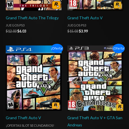
Grand Theft Auto The Trilogy
Grand Theft Auto V
JUEGOS PS3
JUEGOS PS3
$
12.03
$
6.03
$
15.03
$
3.99
Rango
El
El
¡Oferta!
¡Oferta!
de
precio
precio
precios:
original
actual
desde
era:
es:
$10.03
$15.00.
$7.37.
hasta
$17.03
Grand Theft Auto V
Grand Theft Auto V + GTA San
Andreas
¡OFERTAS SLOT SECUNDARIOS!