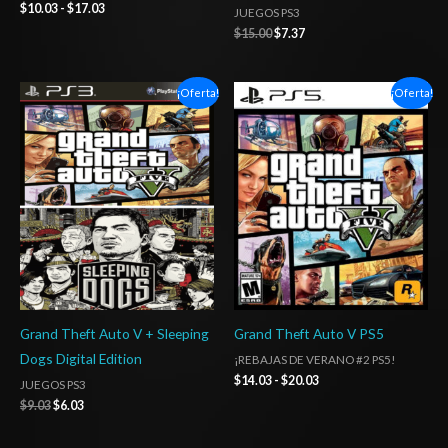
$
10.03
-
$
17.03
JUEGOS PS3
$
15.00
$
7.37
El
El
Rango
¡Oferta!
¡Oferta!
precio
precio
de
original
actual
precios:
era:
es:
desde
$9.03.
$6.03.
$14.03
hasta
$20.03
Grand Theft Auto V + Sleeping
Grand Theft Auto V PS5
Dogs Digital Edition
¡REBAJAS DE VERANO #2 PS5!
$
14.03
-
$
20.03
JUEGOS PS3
$
9.03
$
6.03