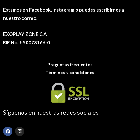
Estamos en Facebook, Instagram o puedes escribirnos a
nuestro correo.
EXOPLAY ZONE C.A
RIF No. J-50078166-0
Preguntas frecuentes
Términos y condiciones
Síguenos en nuestras redes sociales
F
I
a
n
c
s