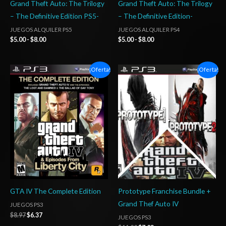
Grand Theft Auto: The Trilogy
Grand Theft Auto: The Trilogy
– The Definitive Edition PS5-
– The Definitive Edition-
JUEGOS ALQUILER PS5
JUEGOS ALQUILER PS4
$
5.00
-
$
8.00
$
5.00
-
$
8.00
El
El
El
El
¡Oferta!
¡Oferta!
precio
precio
precio
precio
original
actual
original
actual
era:
es:
era:
es:
$8.97.
$6.37.
$14.00.
$7.03.
GTA IV The Complete Edition
Prototype Franchise Bundle +
Grand Thef Auto IV
JUEGOS PS3
$
8.97
$
6.37
JUEGOS PS3