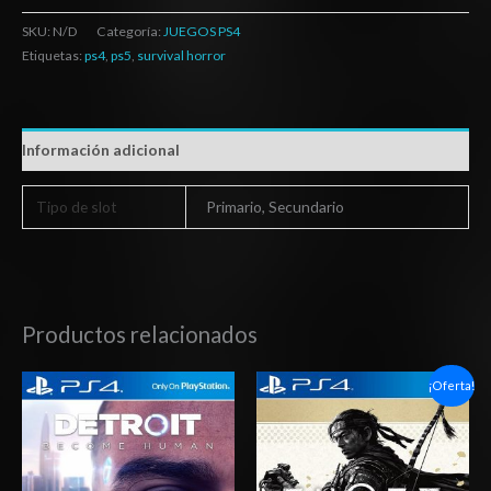
SKU:
N/D
Categoría:
JUEGOS PS4
Etiquetas:
ps4
,
ps5
,
survival horror
Información adicional
Tipo de slot
Primario, Secundario
Productos relacionados
Rango
Rango
¡Oferta!
de
de
precios:
precios:
desde
desde
$10.03
$14.03
hasta
hasta
$15.03
$20.03