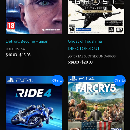
Detroit: Become Human
Ghost of Tsushima
DIRECTOR’S CUT
JUEGOS PS4
$
10.03
-
$
15.03
¡OFERTAS SLOT SECUNDARIOS!
$
14.03
-
$
20.03
Rango
Rango
¡Oferta!
¡Oferta!
de
de
precios:
precios:
desde
desde
$6.03
$6.03
hasta
hasta
$10.03
$10.03