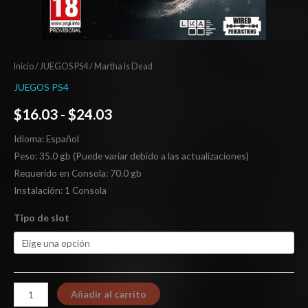
Inicio
/
JUEGOS PS4
/ Martha Is Dead
JUEGOS PS4
$
16.03
-
$
24.03
Idioma: Español
Peso: 35.0 gb (Puede variar debido a las actualizaciones)
Requerido en Consola: 70.0 gb
Instalación: 1 Consola
Tipo de slot
Añadir al carrito