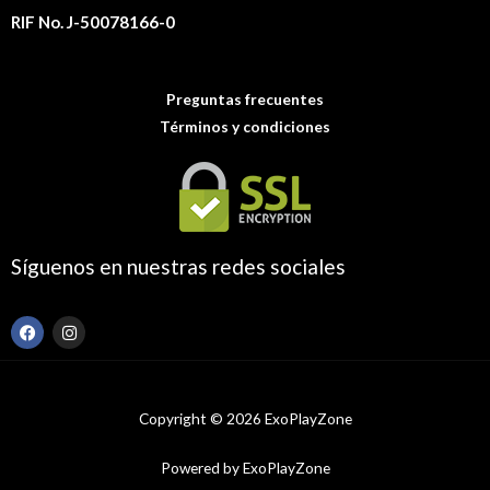
RIF No. J-50078166-0
Preguntas frecuentes
Términos y condiciones
Síguenos en nuestras redes sociales
F
I
a
n
c
s
e
t
b
a
o
g
Copyright © 2026 ExoPlayZone
o
r
k
a
m
Powered by ExoPlayZone