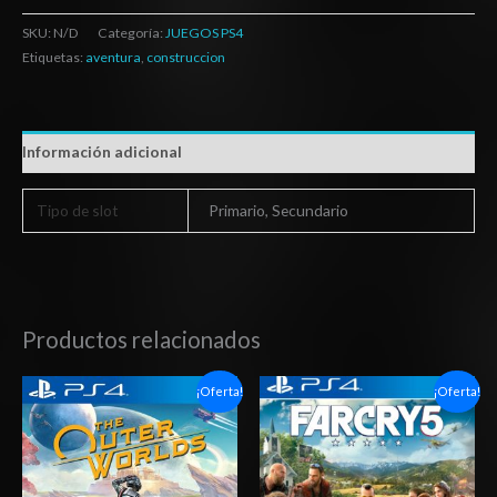
SKU:
N/D
Categoría:
JUEGOS PS4
Etiquetas:
aventura
,
construccion
Información adicional
Tipo de slot
Primario, Secundario
Productos relacionados
Rango
Rango
¡Oferta!
¡Oferta!
de
de
precios:
precios:
desde
desde
$10.03
$6.03
hasta
hasta
$15.03
$10.03