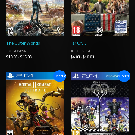
The Outer Worlds
Far Cry 5
JUEGOS PS4
JUEGOS PS4
$
10.03
-
$
15.03
$
6.03
-
$
10.03
Rango
Rango
¡Oferta!
¡Oferta!
de
de
precios:
precios:
desde
desde
$6.03
$14.03
hasta
hasta
$10.03
$20.03