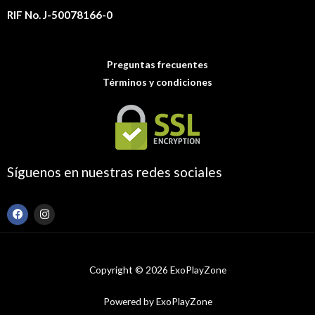
RIF No. J-50078166-0
Preguntas frecuentes
Términos y condiciones
Síguenos en nuestras redes sociales
F
I
a
n
c
s
e
t
b
a
o
g
Copyright © 2026 ExoPlayZone
o
r
k
a
m
Powered by ExoPlayZone