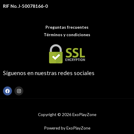
RIF No. J-50078166-0
Preguntas frecuentes
Términos y condiciones
Síguenos en nuestras redes sociales
F
I
a
n
c
s
e
t
b
a
o
g
Copyright © 2026 ExoPlayZone
o
r
k
a
m
Powered by ExoPlayZone