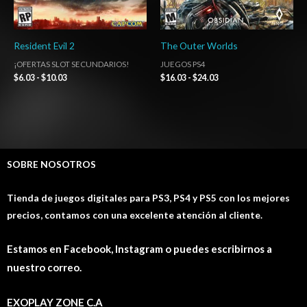
Resident Evil 2
The Outer Worlds
¡OFERTAS SLOT SECUNDARIOS!
JUEGOS PS4
$
6.03
-
$
10.03
$
16.03
-
$
24.03
SOBRE NOSOTROS
Tienda de juegos digitales para PS3, PS4 y PS5 con los mejores
precios, contamos con una excelente atención al cliente.
Estamos en Facebook, Instagram o puedes escribirnos a
nuestro correo.
EXOPLAY ZONE C.A