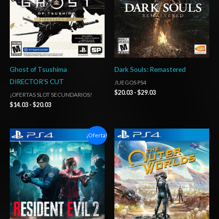
Ghost of Tsushima
Dark Souls: Remastered
DIRECTOR’S CUT
JUEGOS PS4
$
20.03
-
$
29.03
¡OFERTAS SLOT SECUNDARIOS!
$
14.03
-
$
20.03
Rango
Rango
¡Oferta!
de
de
precios:
precios:
desde
desde
$6.03
$16.03
hasta
hasta
$10.03
$24.03