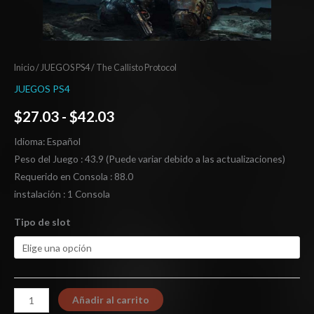
Inicio
/
JUEGOS PS4
/ The Callisto Protocol
JUEGOS PS4
$
27.03
-
$
42.03
Idioma: Español
Peso del Juego : 43.9 (Puede variar debido a las actualizaciones)
Requerido en Consola : 88.0
instalación : 1 Consola
Tipo de slot
Añadir al carrito