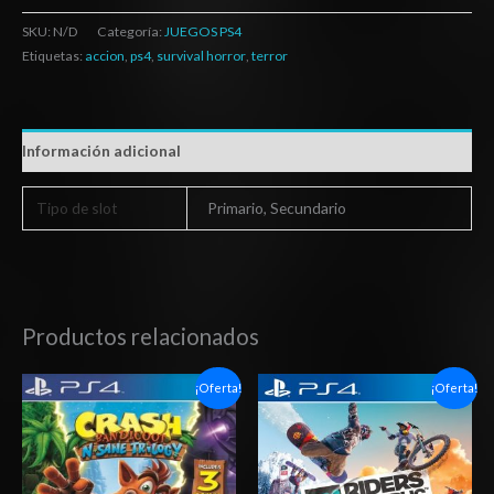
SKU:
N/D
Categoría:
JUEGOS PS4
Etiquetas:
accion
,
ps4
,
survival horror
,
terror
Información adicional
Tipo de slot
Primario, Secundario
Productos relacionados
Rango
Rango
¡Oferta!
¡Oferta!
de
de
precios:
precios:
desde
desde
$11.03
$6.03
hasta
hasta
$18.03
$10.03