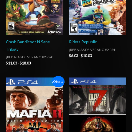
Crash Bandicoot N.Sane
Riders Republic
Trilogy
¡REBAJAS DE VERANO #2 PS4!
$
6.03
-
$
10.03
¡REBAJAS DE VERANO #2 PS4!
$
11.03
-
$
18.03
Rango
Rango
¡Oferta!
de
de
precios:
precios:
desde
desde
$6.03
$15.03
hasta
hasta
$10.03
$24.03