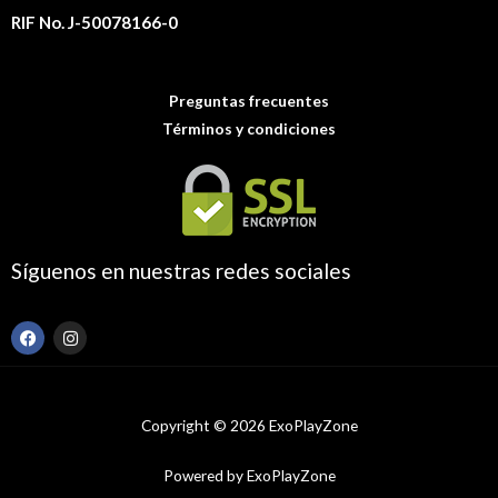
RIF No. J-50078166-0
Preguntas frecuentes
Términos y condiciones
Síguenos en nuestras redes sociales
F
I
a
n
c
s
e
t
b
a
o
g
Copyright © 2026 ExoPlayZone
o
r
k
a
m
Powered by ExoPlayZone