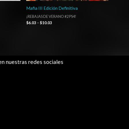
Mafia III Edición Definitiva
¡REBAJAS DE VERANO #2 PS4!
$
6.03
-
$
10.03
en nuestras redes sociales