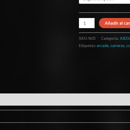
Añadir al car
SKU:
N/D
Categoría:
JUEG
Etiquetas:
arcade
,
carreras
,
c