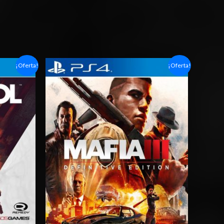
Rango
¡Oferta!
¡Oferta!
de
precios:
desde
$6.03
hasta
$10.03