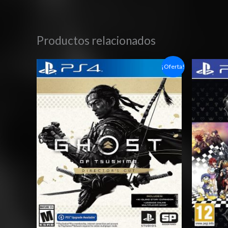
Productos relacionados
Rango
¡Oferta!
de
precios:
desde
$14.03
hasta
$20.03