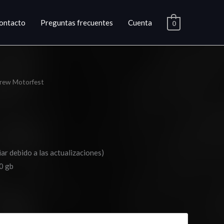
ontacto
Preguntas frecuentes
Cuenta
0
rew Motorfest
ango
e
ecios:
esde
ar debido a las actualizaciones)
10.03
0 gb
asta
15.03