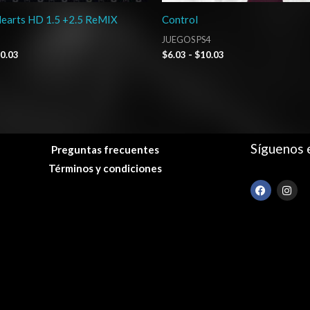
earts HD 1.5 +2.5 ReMIX
Control
JUEGOS PS4
0.03
$
6.03
-
$
10.03
Síguenos 
Preguntas frecuentes
Términos y condiciones
F
I
a
n
c
s
e
t
b
a
o
g
o
r
k
a
m