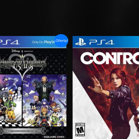
Rango
Rango
¡Oferta!
de
de
precios:
precios:
desde
desde
$14.03
$6.03
hasta
hasta
$20.03
$10.03