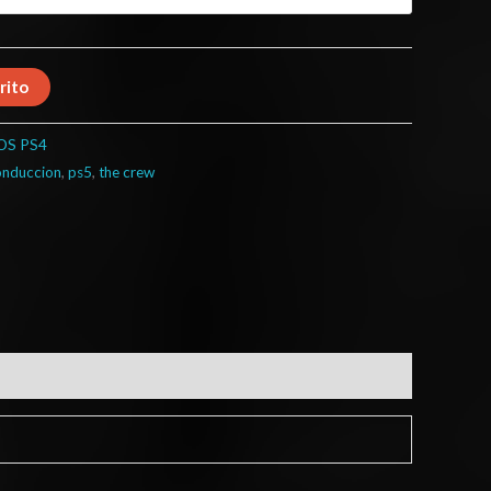
rito
OS PS4
onduccion
,
ps5
,
the crew