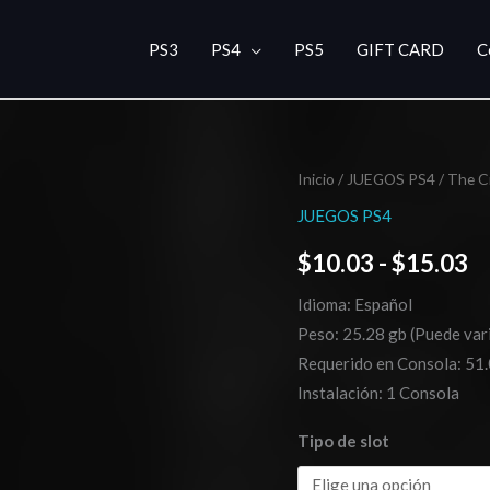
PS3
PS4
PS5
GIFT CARD
C
The
Inicio
/
JUEGOS PS4
/ The C
R
Crew
JUEGOS PS4
d
Motorfest
$
10.03
-
$
15.03
cantidad
pr
Idioma: Español
d
Peso: 25.28 gb (Puede vari
$
Requerido en Consola: 51.
Instalación: 1 Consola
h
Tipo de slot
$