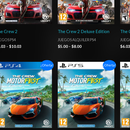
e Crew 2
The Crew 2 Deluxe Edition
The 
EGOS PS4
JUEGOS ALQUILER PS4
JUEG
.03
-
$
10.03
$
5.00
-
$
8.00
$
6.0
Rango
Rango
¡Oferta!
¡Oferta!
de
de
precios:
precios:
desde
desde
$10.03
$10.03
hasta
hasta
$15.03
$15.03