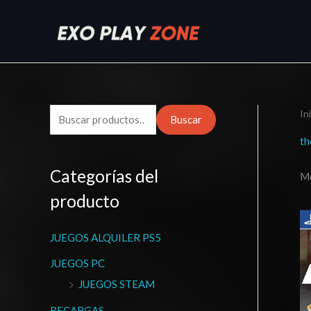
Ir
al
contenido
In
B
Buscar
u
th
s
Categorías del
Mo
c
producto
a
r
JUEGOS ALQUILER PS5
p
o
JUEGOS PC
r
JUEGOS STEAM
:
RECARGAS