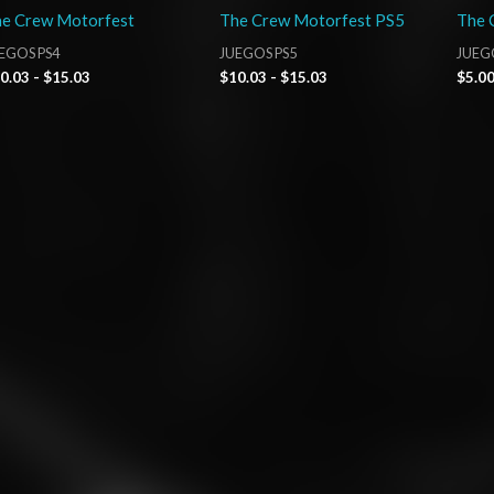
e Crew Motorfest
The Crew Motorfest PS5
The 
EGOS PS4
JUEGOS PS5
JUEGO
0.03
-
$
15.03
$
10.03
-
$
15.03
$
5.0