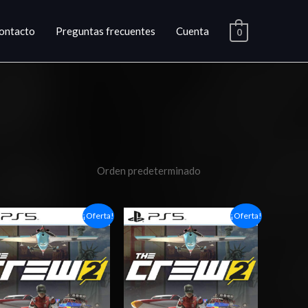
ontacto
Preguntas frecuentes
Cuenta
0
Rango
Rango
¡Oferta!
¡Oferta!
de
de
precios:
precios:
desde
desde
$6.03
$7.03
hasta
hasta
$10.03
$12.03