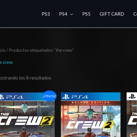
PS3
PS4
PS5
GIFT CARD
C
icio
/ Productos etiquetados “the crew”
e crew
strando los 8 resultados
Rango
Rango
¡Oferta!
de
de
precios:
precios:
desde
desde
$6.03
$5.00
hasta
hasta
$10.03
$8.00