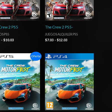
Crew 2 PS5
The Crew 2 PS5-
OS PS5
JUEGOS ALQUILER PS5
3
-
$
10.03
$
7.03
-
$
12.03
Rango
Rango
¡Oferta!
de
de
precios:
precios:
desde
desde
$5.00
$5.00
hasta
hasta
$8.00
$8.00