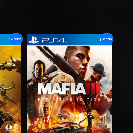
Rango
¡Oferta!
¡Oferta!
de
precios:
desde
$6.03
hasta
$10.03