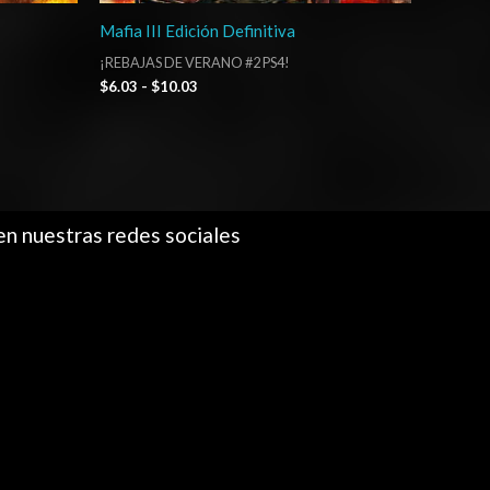
Mafia III Edición Definitiva
¡REBAJAS DE VERANO #2 PS4!
$
6.03
-
$
10.03
en nuestras redes sociales