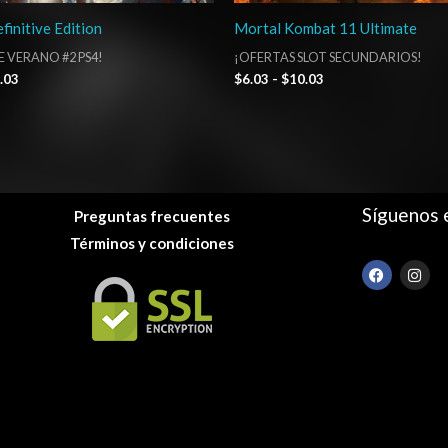
finitive Edition
Mortal Kombat 11 Ultimate
E VERANO #2 PS4!
¡OFERTAS SLOT SECUNDARIOS!
.03
$
6.03
-
$
10.03
Síguenos 
Preguntas frecuentes
Términos y condiciones
F
I
a
n
c
s
e
t
b
a
o
g
o
r
k
a
m