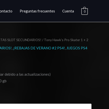
ontacto
Preguntas frecuentes
Cuenta
0
RTAS SLOT SECUNDARIOS!
/ Tony Hawk’s Pro Skater 1 + 2
ango
ARIOS!
,
¡REBAJAS DE VERANO #2 PS4!
,
JUEGOS PS4
e
ecios:
esde
ar debido a las actualizaciones)
14.03
0 gb
asta
20.03