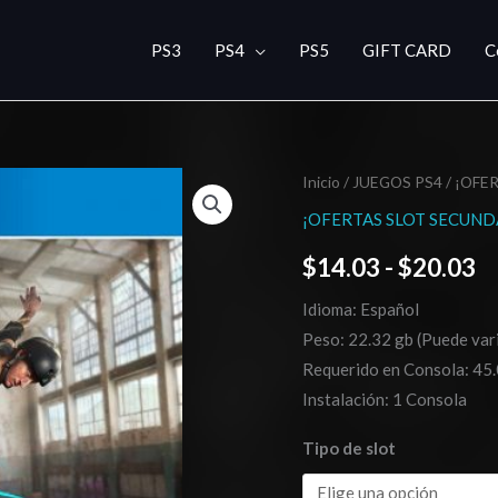
PS3
PS4
PS5
GIFT CARD
C
Tony
Inicio
/
JUEGOS PS4
/
¡OFE
R
Hawk's
¡OFERTAS SLOT SECUND
d
Pro
$
14.03
-
$
20.03
Skater
pr
1
Idioma: Español
d
+
Peso: 22.32 gb (Puede vari
2
$
Requerido en Consola: 45.
cantidad
Instalación: 1 Consola
h
Tipo de slot
$