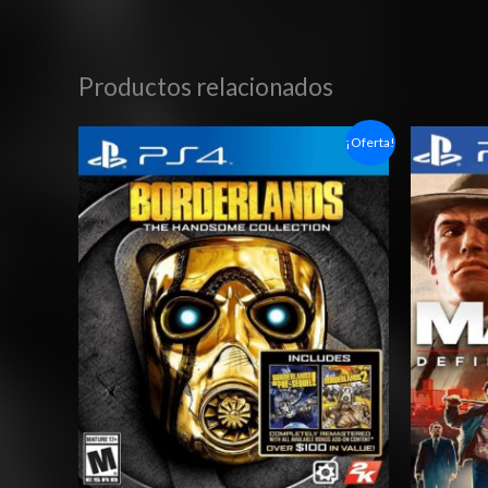
Productos relacionados
Rango
¡Oferta!
de
precios:
desde
$6.03
hasta
$10.03