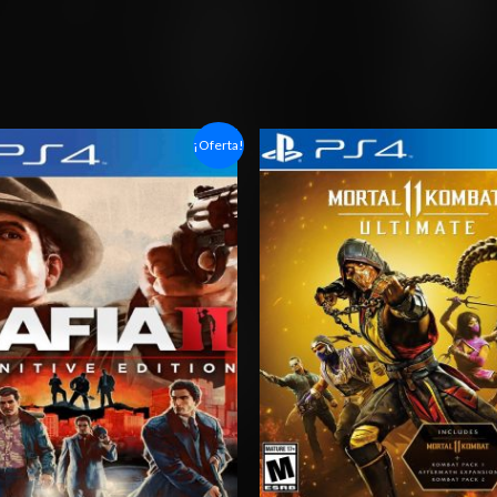
Rango
Rango
¡Oferta!
de
de
precios:
precios:
desde
desde
$6.03
$6.03
hasta
hasta
$10.03
$10.03