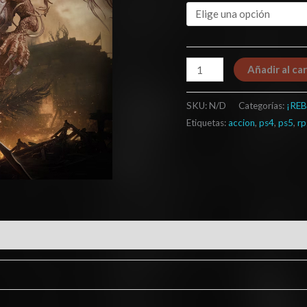
Añadir al car
SKU:
N/D
Categorías:
¡REB
Etiquetas:
accion
,
ps4
,
ps5
,
rp