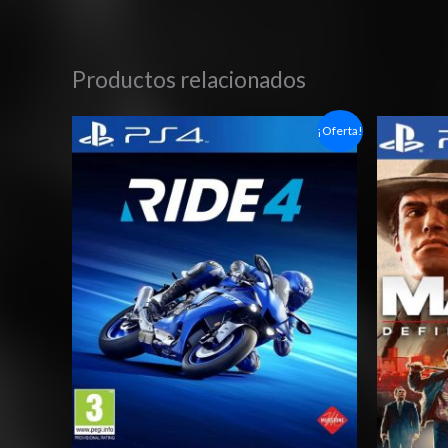
Productos relacionados
Rango
¡Oferta!
de
precios:
desde
$6.03
hasta
$10.03