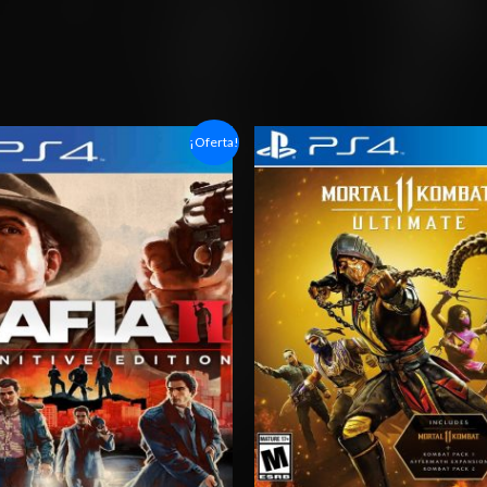
Rango
Rango
¡Oferta!
de
de
precios:
precios:
desde
desde
$6.03
$6.03
hasta
hasta
$10.03
$10.03