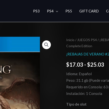
PS3
PS4
PS5
GIFT CARD
C
Wo
Inicio
/
JUEGOS PS4
/
¡REBA
R
Complete Edition
Long:
d
Fallen
¡REBAJAS DE VERANO #2
Dynasty
pr
$
17.03
-
$
25.03
Complete
d
Edition
Idioma: Español
cantidad
$
Peso: 31.1 gb (Puede varia
Requerido en Consola: 63.
h
Instalación: 1 Consola
$
Tipo de slot