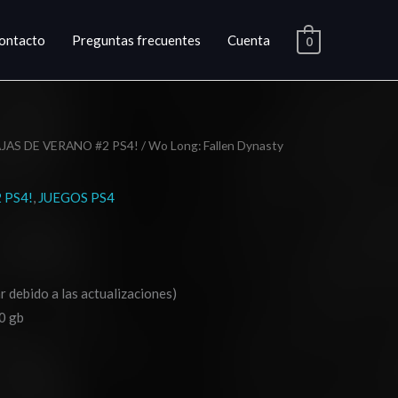
ontacto
Preguntas frecuentes
Cuenta
0
JAS DE VERANO #2 PS4!
/ Wo Long: Fallen Dynasty
ango
e
 PS4!
,
JUEGOS PS4
ecios:
esde
17.03
r debido a las actualizaciones)
0 gb
asta
25.03