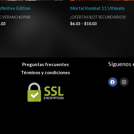
finitive Edition
Mortal Kombat 11 Ultimate
E VERANO #2 PS4!
¡OFERTAS SLOT SECUNDARIOS!
.03
$
6.03
-
$
10.03
Síguenos 
Preguntas frecuentes
Términos y condiciones
F
I
a
n
c
s
e
t
b
a
o
g
o
r
k
a
m