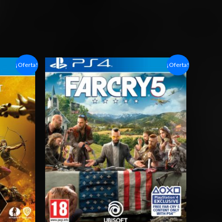
Rango
¡Oferta!
¡Oferta!
de
precios:
desde
$6.03
hasta
$10.03