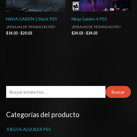
NINJA GAIDEN 2 Black PS5
Ninja Gaiden 4 PS5
¡REBAJAS DE VERANO #2 PS5!
¡REBAJAS DE VERANO #2 PS5!
$
14.03
-
$
20.03
$
24.03
-
$
34.03
B
Buscar
u
s
Categorías del producto
c
a
JUEGOS ALQUILER PS5
r