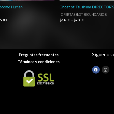
Become Human
Ghost of Tsushima DIRECTOR’
¡OFERTAS SLOT SECUNDARIOS!
5.03
$
14.03
-
$
20.03
Síguenos 
Preguntas frecuentes
Términos y condiciones
F
I
a
n
c
s
e
t
b
a
o
g
o
r
k
a
m