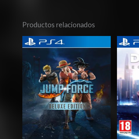
Productos relacionados
Rango
de
precios:
desde
$27.03
hasta
$42.03