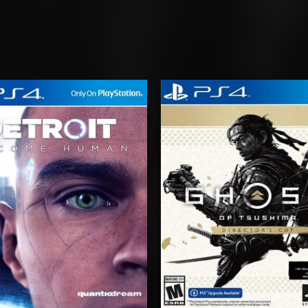
Rango
Rango
de
de
precios:
precios:
desde
desde
$10.03
$14.03
hasta
hasta
$15.03
$20.03