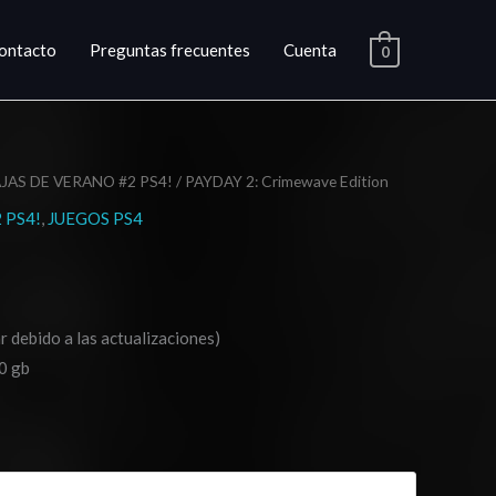
ontacto
Preguntas frecuentes
Cuenta
0
JAS DE VERANO #2 PS4!
/ PAYDAY 2: Crimewave Edition
ngo
 PS4!
,
JUEGOS PS4
cios:
sde
r debido a las actualizaciones)
.03
0 gb
ta
0.03