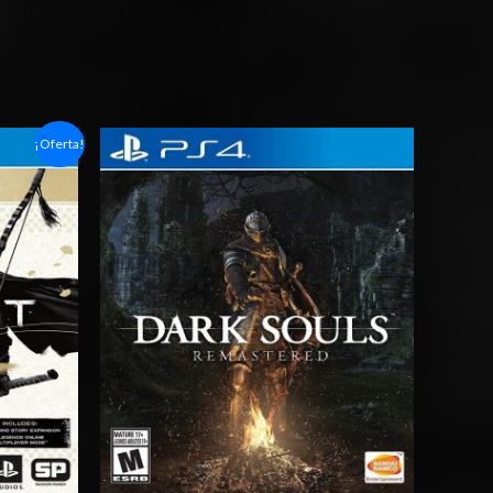
Rango
¡Oferta!
de
precios:
desde
$20.03
hasta
$29.03