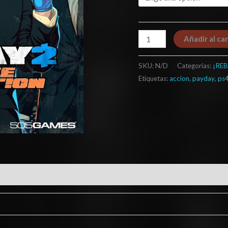
Añadir al car
SKU:
N/D
Categorías:
¡REB
Etiquetas:
accion
,
payday
,
ps