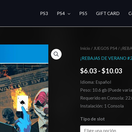
PS3
PS4
PS5
GIFT CARD
C
PAYDAY
Inicio
/
JUEGOS PS4
/
¡REBA
Ra
2:
¡REBAJAS DE VERANO #2
de
Crimewave
$
6.03
-
$
10.03
Edition
pre
cantidad
Idioma: Español
de
Peso: 10.6 gb (Puede varia
$6
Requerido en Consola: 22.
Instalación: 1 Consola
has
Tipo de slot
$1