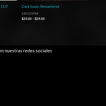
S CUT
Dark Souls: Remastered
JUEGOS PS4
$
20.03
-
$
29.03
en nuestras redes sociales