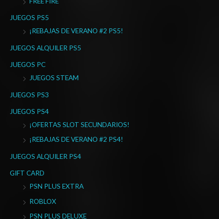
FREE FIRE
p
o
JUEGOS PS5
r
¡REBAJAS DE VERANO #2 PS5!
:
JUEGOS ALQUILER PS5
JUEGOS PC
JUEGOS STEAM
JUEGOS PS3
JUEGOS PS4
¡OFERTAS SLOT SECUNDARIOS!
¡REBAJAS DE VERANO #2 PS4!
JUEGOS ALQUILER PS4
GIFT CARD
PSN PLUS EXTRA
ROBLOX
PSN PLUS DELUXE