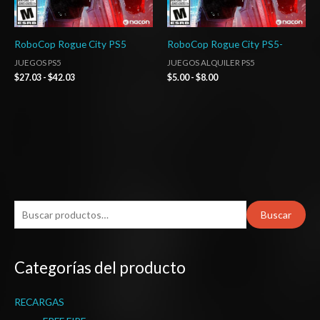
RoboCop Rogue City PS5
RoboCop Rogue City PS5-
JUEGOS PS5
JUEGOS ALQUILER PS5
$
27.03
-
$
42.03
$
5.00
-
$
8.00
B
Buscar
u
s
Categorías del producto
c
a
RECARGAS
r