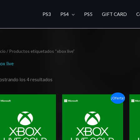
PS3
PS4
PS5
GIFT CARD
C
icio
/ Productos etiquetados “xbox live”
ox live
strando los 4 resultados
El
El
¡Oferta!
precio
precio
original
actual
era:
es:
$64.99.
$60.99.