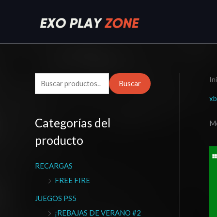
Ir
al
contenido
In
B
Buscar
u
xb
s
Categorías del
Mo
c
producto
a
r
RECARGAS
p
FREE FIRE
o
r
JUEGOS PS5
:
¡REBAJAS DE VERANO #2